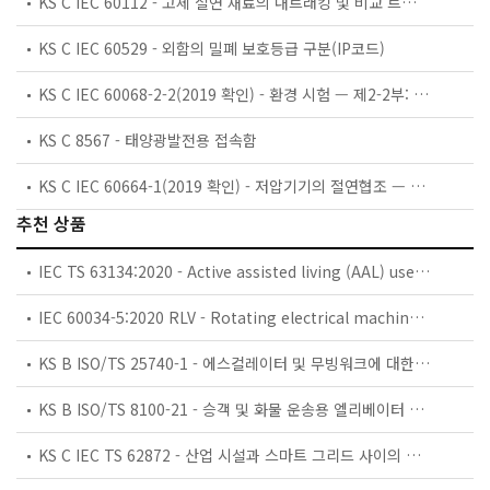
KS C IEC 60112 - 고체 절연 재료의 내트래킹 및 비교 트래킹 지수 측정 방법
KS C IEC 60529 - 외함의 밀폐 보호등급 구분(IP코드)
KS C IEC 60068-2-2(2019 확인) - 환경 시험 — 제2-2부: 시험 — 시험 B: 내열성 시험
KS C 8567 - 태양광발전용 접속함
KS C IEC 60664-1(2019 확인) - 저압기기의 절연협조 — 제1부: 원칙, 요구사항, 시험
추천 상품
IEC TS 63134:2020 - Active assisted living (AAL) use cases
IEC 60034-5:2020 RLV - Rotating electrical machines - Part 5: Degrees of protection provided by the integral design of rotating electrical machines (IP code) - Classification
KS B ISO/TS 25740-1 - 에스컬레이터 및 무빙워크에 대한 안전요건 — 제1부: 세계공통 필수 안전요건(GESRs)
KS B ISO/TS 8100-21 - 승객 및 화물 운송용 엘리베이터 —제21부: 세계공통 필수안전요건(GESRs)을 충족하는 세계공통 안전 파라미터(GSPs)
KS C IEC TS 62872 - 산업 시설과 스마트 그리드 사이의 산업 공정 측정, 제어 및 자동화 시스템 인터페이스