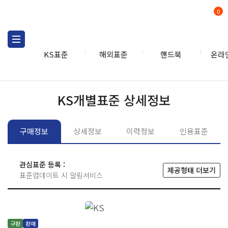
0
KS표준
해외표준
핸드북
온라
KS표준
KS표준검색
개별
KS개별표준 상세정보
구매정보
상세정보
이력정보
인용표준
관심표준 등록 :
제공형태 더보기
표준업데이트 시 알림서비스
구판
판매