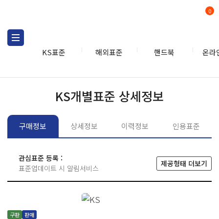
0
KS표준
해외표준
핸드북
온라
KS표준
KS표준검색
개별
KS개별표준 상세정보
구매정보
상세정보
이력정보
인용표준
관심표준 등록 :
제공형태 더보기
표준업데이트 시 알림서비스
구판
판매