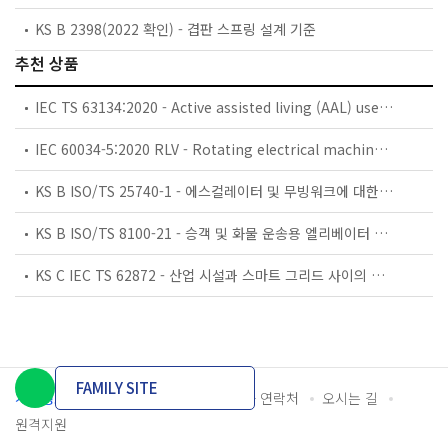
KS B 2398(2022 확인) - 겹판 스프링 설계 기준
추천 상품
IEC TS 63134:2020 - Active assisted living (AAL) use cases
IEC 60034-5:2020 RLV - Rotating electrical machines - Part 5: Degrees of protection provided by the integral design of rotating electrical machines (IP code) - Classification
KS B ISO/TS 25740-1 - 에스컬레이터 및 무빙워크에 대한 안전요건 — 제1부: 세계공통 필수 안전요건(GESRs)
KS B ISO/TS 8100-21 - 승객 및 화물 운송용 엘리베이터 —제21부: 세계공통 필수안전요건(GESRs)을 충족하는 세계공통 안전 파라미터(GSPs)
KS C IEC TS 62872 - 산업 시설과 스마트 그리드 사이의 산업 공정 측정, 제어 및 자동화 시스템 인터페이스
FAMILY SITE
개인정보처리방침
이용약관
담당자 연락처
오시는 길
원격지원