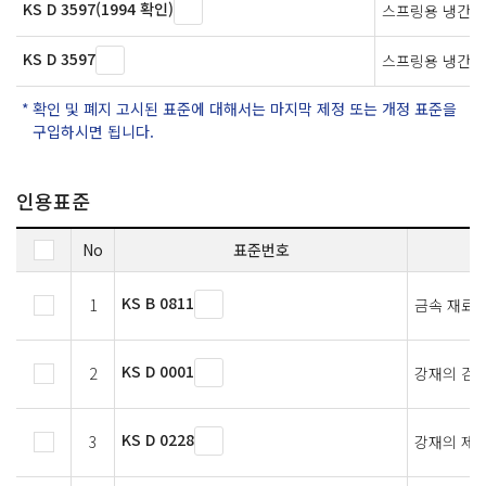
KS D 3597(1994 확인)
스프링용 냉간 
KS D 3597
스프링용 냉간압
확인 및 폐지 고시된 표준에 대해서는 마지막 제정 또는 개정 표준을
구입하시면 됩니다.
인용표준
No
표준번호
KS B 0811
1
금속 재료의
KS D 0001
2
강재의 검사
KS D 0228
3
강재의 제품