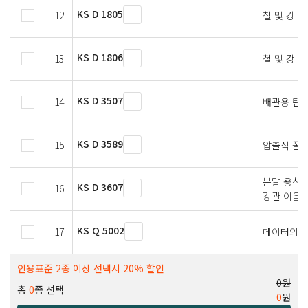
KS D 1805
12
철 및 강 
KS D 1806
13
철 및 강 
KS D 3507
14
배관용 탄소
KS D 3589
15
압출식 폴
분말 용착식
KS D 3607
16
강관 이음
KS Q 5002
17
데이터의 
인용표준 2종 이상 선택시 20% 할인
0원
총
0
종 선택
0
원