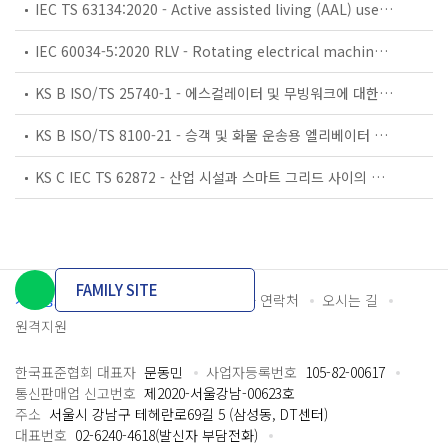
IEC TS 63134:2020 - Active assisted living (AAL) use cases
IEC 60034-5:2020 RLV - Rotating electrical machines - Part 5: Degrees of protection provided by the integral design of rotating electrical machines (IP code) - Classification
KS B ISO/TS 25740-1 - 에스컬레이터 및 무빙워크에 대한 안전요건 — 제1부: 세계공통 필수 안전요건(GESRs)
KS B ISO/TS 8100-21 - 승객 및 화물 운송용 엘리베이터 —제21부: 세계공통 필수안전요건(GESRs)을 충족하는 세계공통 안전 파라미터(GSPs)
KS C IEC TS 62872 - 산업 시설과 스마트 그리드 사이의 산업 공정 측정, 제어 및 자동화 시스템 인터페이스
FAMILY SITE
개인정보처리방침
이용약관
담당자 연락처
오시는 길
원격지원
한국표준협회 대표자
문동민
사업자등록번호
105-82-00617
통신판매업 신고번호
제2020-서울강남-00623호
주소
서울시 강남구 테헤란로69길 5 (삼성동, DT센터)
대표번호
02-6240-4618(발신자 부담전화)