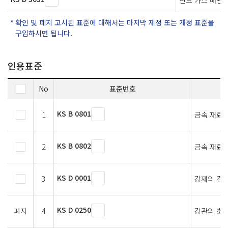
확인 및 폐지 고시된 표준에 대해서는 마지막 제정 또는 개정 표준을
구입하시면 됩니다.
인용표준
No
표준번호
KS B 0801
1
금속 재료 
KS B 0802
2
금속 재료 
KS D 0001
3
강재의 검사
KS D 0250
폐지
4
강관의 초음