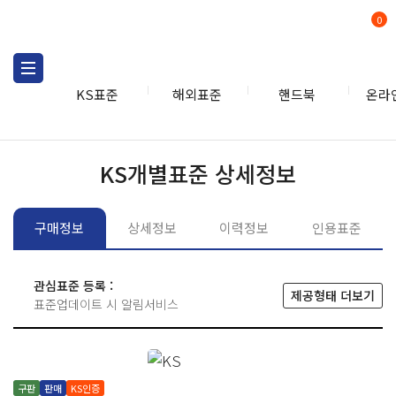
0
KS표준
해외표준
핸드북
온라
KS표준
KS표준검색
개별
KS개별표준 상세정보
구매정보
상세정보
이력정보
인용표준
관심표준 등록 :
제공형태 더보기
표준업데이트 시 알림서비스
구판
판매
KS인증