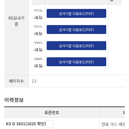
2019-
.
심사기준 다운로드(PDF)
02-25
개정
KS심사기
준
2015-
심사기준 다운로드(PDF)
07-07
개정
2000-
심사기준 다운로드(PDF)
06-16
개정
1998-
심사기준 다운로드(PDF)
11-28
제정
페이지수
13
이력정보
표준번호
표
KS D 3631(2025 확인)
연료 가스 배관용