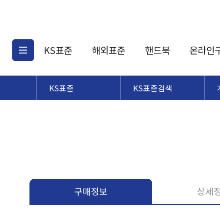
KS표준
해외표준
핸드북
온라인
KS표준
KS표준검색
KS표준검색
해외표준검색
KS
소개
AATCC
KS관련상품
해외표준관련상품
ASM
제공표준
DIN
KS인증심사기준
해외표준 견적의뢰
JSTRA
구입절차
TRA
국내단체표준
ISO심볼
구매정보
상세