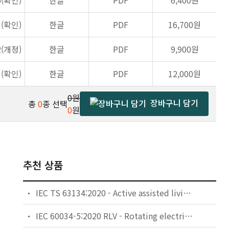
5(확인)
한글
PDF
6,400원
3(확인)
한글
PDF
16,700원
2(개정)
한글
PDF
9,900원
1(확인)
한글
PDF
12,000원
0원
장바구니 담기
총
0
종 선택
0
원
추천 상품
IEC TS 63134:2020 - Active assisted living (AAL) use cases
IEC 60034-5:2020 RLV - Rotating electrical machines - Part 5: Degrees of protection provided by the integral design of rotating electrical machines (IP code) - Classification