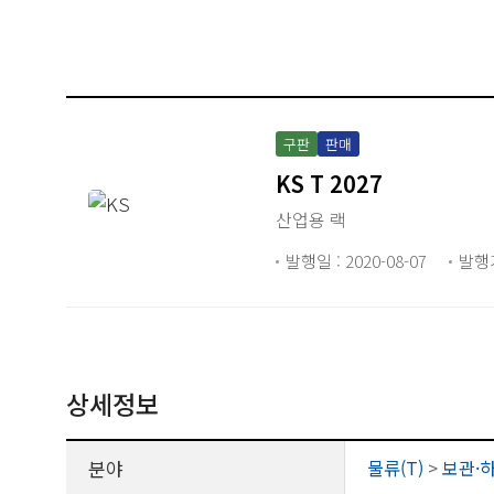
구판
판매
KS T 2027
산업용 랙
발행일 : 2020-08-07
발행
상세정보
분야
물류(T)
>
보관·