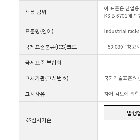
이 표준은 산업용
적용 범위
KS B 6701에 
표준명(영어)
Industrial racks
국제표준분류(ICS)코드
53.080 : 창고
국제표준 부합화
고시기관(고시번호)
국가기술표준원 (제
고시사유
자체 검토에 의한
발행
KS심사기준