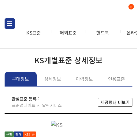
0
KS표준
해외표준
핸드북
온라
KS표준
KS표준검색
개별
KS개별표준 상세정보
구매정보
상세정보
이력정보
인용표준
관심표준 등록 :
제공형태 더보기
표준업데이트 시 알림서비스
구판
판매
KS인증