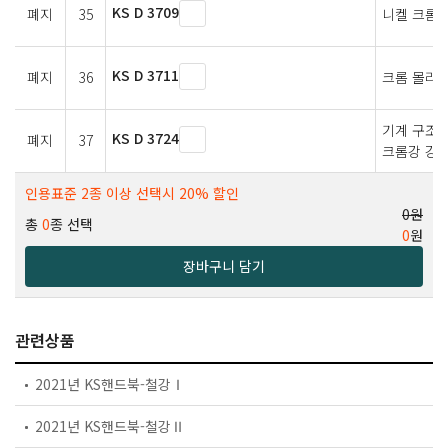
KS D 3709
폐지
35
니켈 크롬 
KS D 3711
폐지
36
크롬 몰리
기계 구조용
KS D 3724
폐지
37
크롬강 강
인용표준 2종 이상 선택시 20% 할인
0원
총
0
종 선택
0
원
장바구니 담기
관련상품
2021년 KS핸드북-철강Ⅰ
2021년 KS핸드북-철강Ⅱ