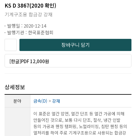
KS D 3867(2020 확인)
기계구조용 합금강 강재
발행일 : 2020-12-14
발행기관 : 한국표준협회
장바구니 담기
[한글]PDF 12,000원
상세정보
분야
금속(D)
>
강재
이 표준은 열간 압연, 열간 단조 등 열간 가공에 의해
만들어진 것으로, 보통 다시 단조, 절삭, 냉간 인발
등의 가공과 퀜칭 템퍼링, 노멀라이징, 침탄 퀜칭 등의
열처리를 하여 주로 기계구조용으로 사용되는 합금강