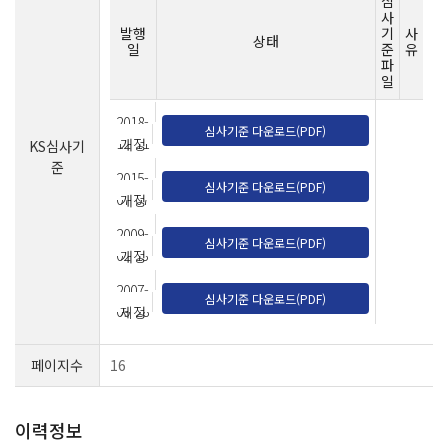
심
사
발행
기
사
상태
일
준
유
파
일
2018-
심사기준 다운로드(PDF)
12-11
개정
KS심사기
준
2015-
심사기준 다운로드(PDF)
07-07
개정
2009-
심사기준 다운로드(PDF)
02-13
개정
2007-
심사기준 다운로드(PDF)
09-28
제정
페이지수
16
이력정보