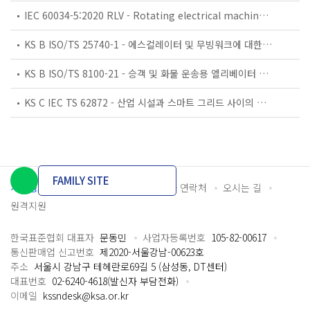
IEC 60034-5:2020 RLV - Rotating electrical machines - Part 5: Degrees of protection provided by the integral design of rotating electrical machines (IP code) - Classification
KS B ISO/TS 25740-1 - 에스컬레이터 및 무빙워크에 대한 안전요건 — 제1부: 세계공통 필수 안전요건(GESRs)
KS B ISO/TS 8100-21 - 승객 및 화물 운송용 엘리베이터 —제21부: 세계공통 필수안전요건(GESRs)을 충족하는 세계공통 안전 파라미터(GSPs)
KS C IEC TS 62872 - 산업 시설과 스마트 그리드 사이의 산업 공정 측정, 제어 및 자동화 시스템 인터페이스
FAMILY SITE
개인정보처리방침
이용약관
담당자 연락처
오시는 길
원격지원
한국표준협회 대표자
문동민
사업자등록번호
105-82-00617
통신판매업 신고번호
제2020-서울강남-00623호
주소
서울시 강남구 테헤란로69길 5 (삼성동, DT센터)
대표번호
02-6240-4618(발신자 부담전화)
이메일
kssndesk@ksa.or.kr