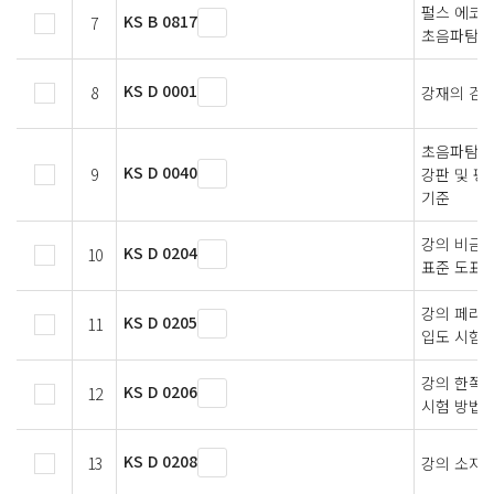
펄스 에코법
KS B 0817
7
초음파탐상
KS D 0001
8
강재의 검사
초음파탐상
KS D 0040
9
강판 및 평
기준
강의 비금속
KS D 0204
10
표준 도표
강의 페라
KS D 0205
11
입도 시험법
강의 한쪽 
KS D 0206
12
시험 방법(
KS D 0208
13
강의 소지흠