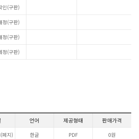
확인(구판)
개정(구판)
개정(구판)
제정(구판)
일
언어
제공형태
판매가격
8(폐지)
한글
PDF
0원