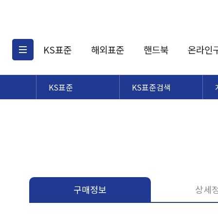
KS표준
해외표준
핸드북
온라인
KS표준
KS표준검색
KS표준검색
해외표준검색
KS
소개
AATCC
KS관련상품
해외표준관련상품
ASM
제공표준
DIN
KS인증심사기준
해외표준 견적의뢰
JSTRA
구입절차
TRA
국내단체표준
ISO심볼
구매정보
상세