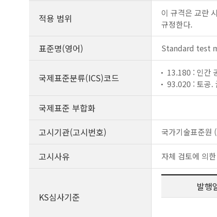
이 규격은 교란 
적용 범위
규정한다.
표준명(영어)
Standard test m
13.180 : 인간
국제표준분류(ICS)코드
93.020 : 토
국제표준 부합화
고시기관(고시번호)
국가기술표준원 (제
고시사유
자체 검토에 의한
발행
KS심사기준