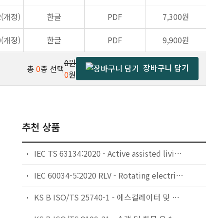
2(개정)
한글
PDF
7,300원
0(개정)
한글
PDF
9,900원
0원
장바구니 담기
총
0
종 선택
0
원
추천 상품
IEC TS 63134:2020 - Active assisted living (AAL) use cases
IEC 60034-5:2020 RLV - Rotating electrical machines - Part 5: Degrees of protection provided by the integral design of rotating electrical machines (IP code) - Classification
KS B ISO/TS 25740-1 - 에스컬레이터 및 무빙워크에 대한 안전요건 — 제1부: 세계공통 필수 안전요건(GESRs)