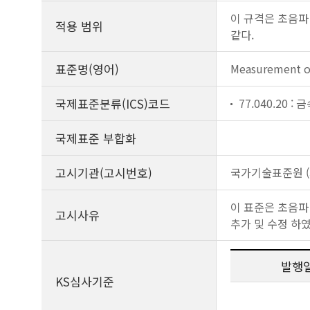
이 규격은 초음파
적용 범위
같다.
표준명(영어)
Measurement of
국제표준분류(ICS)코드
77.040.20 
국제표준 부합화
고시기관(고시번호)
국가기술표준원 (제
이 표준은 초음파
고시사유
추가 및 수정 하였
발행
KS심사기준