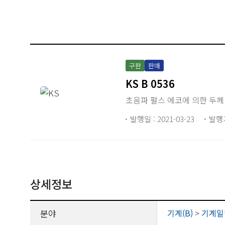
구판
판매
KS B 0536
초음파 펄스 에코에 의한 두께
발행일 : 2021-03-23
발행
상세정보
분야
기계(B)
>
기계일