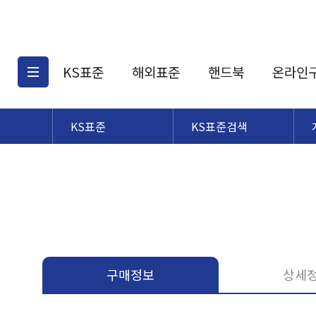
KS표준
해외표준
핸드북
온라인
KS표준
KS표준검색
KS표준검색
해외표준검색
KS
소개
AATCC
KS관련상품
해외표준관련상품
ASM
제공표준
DIN
KS인증심사기준
해외표준 견적의뢰
JSTRA
구입절차
TRA
국내단체표준
ISO심볼
구매정보
상세