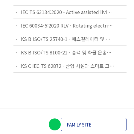
IEC TS 63134:2020 - Active assisted living (AAL) use cases
IEC 60034-5:2020 RLV - Rotating electrical machines - Part 5: Degrees of protection provided by the integral design of rotating electrical machines (IP code) - Classification
KS B ISO/TS 25740-1 - 에스컬레이터 및 무빙워크에 대한 안전요건 — 제1부: 세계공통 필수 안전요건(GESRs)
KS B ISO/TS 8100-21 - 승객 및 화물 운송용 엘리베이터 —제21부: 세계공통 필수안전요건(GESRs)을 충족하는 세계공통 안전 파라미터(GSPs)
KS C IEC TS 62872 - 산업 시설과 스마트 그리드 사이의 산업 공정 측정, 제어 및 자동화 시스템 인터페이스
FAMILY SITE