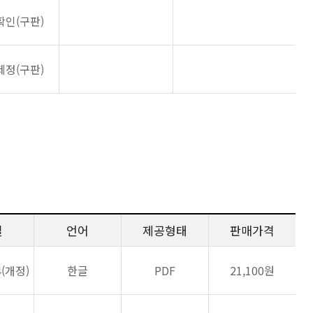
확인(구판)
제정(구판)
일
언어
제공형태
판매가격
4(개정)
한글
PDF
21,100원