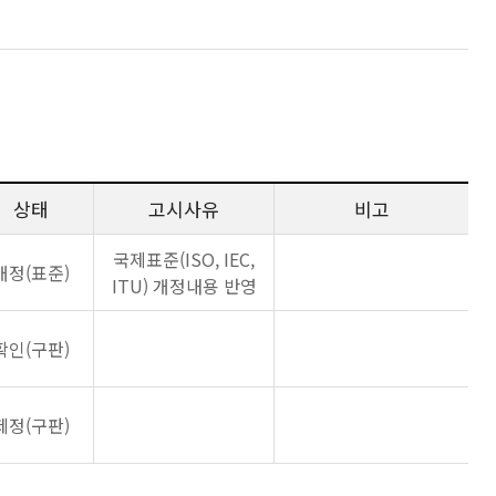
상태
고시사유
비고
국제표준(ISO, IEC,
개정(표준)
ITU) 개정내용 반영
확인(구판)
제정(구판)