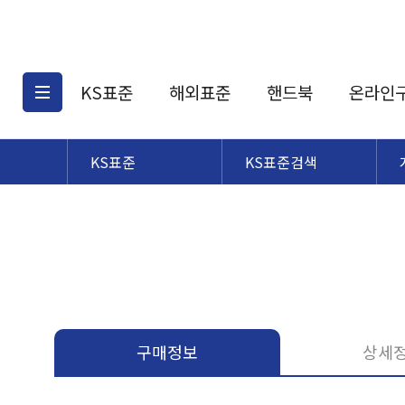
KS표준
해외표준
핸드북
온라인
KS표준
KS표준검색
KS표준검색
해외표준검색
KS
소개
AATCC
KS관련상품
해외표준관련상품
ASM
제공표준
DIN
KS인증심사기준
해외표준 견적의뢰
JSTRA
구입절차
TRA
국내단체표준
ISO심볼
구매정보
상세