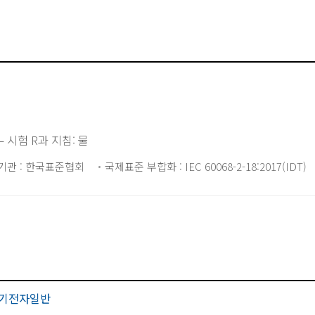
— 시험 R과 지침: 물
기관 : 한국표준협회
국제표준 부합화 : IEC 60068-2-18:2017(IDT)
기전자일반