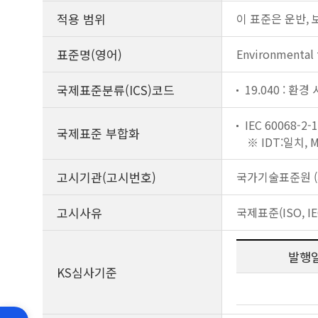
적용 범위
이 표준은 운반, 
표준명(영어)
Environmental 
국제표준분류(ICS)코드
19.040 : 환경
IEC 60068-2-1
국제표준 부합화
※ IDT:일치,
고시기관(고시번호)
국가기술표준원 (제
고시사유
국제표준(ISO, I
발행
KS심사기준