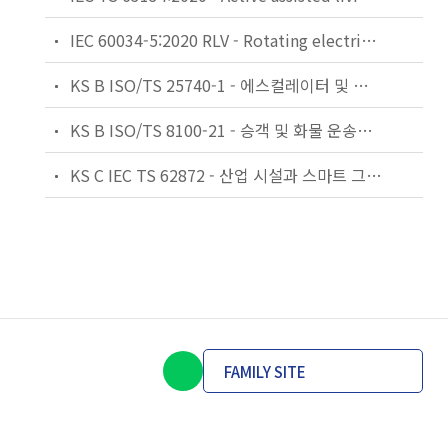
IEC 60034-5:2020 RLV - Rotating electrical machines - Part 5: Degrees of protection provided by the integral design of rotating electrical machines (IP code) - Classification
KS B ISO/TS 25740-1 - 에스컬레이터 및 무빙워크에 대한 안전요건 — 제1부: 세계공통 필수 안전요건(GESRs)
KS B ISO/TS 8100-21 - 승객 및 화물 운송용 엘리베이터 —제21부: 세계공통 필수안전요건(GESRs)을 충족하는 세계공통 안전 파라미터(GSPs)
KS C IEC TS 62872 - 산업 시설과 스마트 그리드 사이의 산업 공정 측정, 제어 및 자동화 시스템 인터페이스
FAMILY SITE