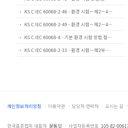
KS C IEC 60068-2-46 - 환경 시험－제2－46부：시험－시험 Kd에 대한 지침：접점 및 접속부에 대한 황화수소 시험
KS C IEC 60068-2-49 - 환경 시험－제2－49부：시험－시험 Kc에 대한 지침：접점 및 접속부에 대한 이산화황 시험
KS C IEC 60068-4 - 기본 환경 시험 방법 절차－제4부：규격서 작성자를 위한 정보－제4부：규격서 작성자를 위한 정보－
KS C IEC 60068-2-33 - 환경 시험－제2부：시험－온도 변화 시험에 관한 지침
개인정보처리방침
이용약관
담당자 연락처
오시는 길
한국표준협회 대표자
문동민
사업자등록번호
105-82-0061