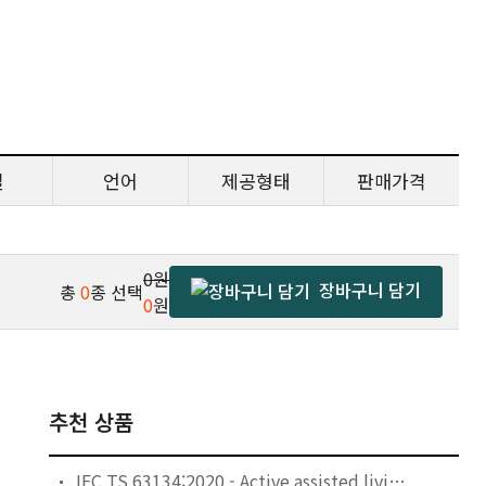
일
언어
제공형태
판매가격
0원
장바구니 담기
총
0
종 선택
0
원
추천 상품
IEC TS 63134:2020 - Active assisted living (AAL) use cases