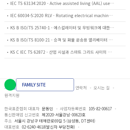
IEC TS 63134:2020 - Active assisted living (AAL) use cases
IEC 60034-5:2020 RLV - Rotating electrical machines - Part 5: Degrees of protection provided by the integral design of rotating electrical machines (IP code) - Classification
KS B ISO/TS 25740-1 - 에스컬레이터 및 무빙워크에 대한 안전요건 — 제1부: 세계공통 필수 안전요건(GESRs)
KS B ISO/TS 8100-21 - 승객 및 화물 운송용 엘리베이터 —제21부: 세계공통 필수안전요건(GESRs)을 충족하는 세계공통 안전 파라미터(GSPs)
KS C IEC TS 62872 - 산업 시설과 스마트 그리드 사이의 산업 공정 측정, 제어 및 자동화 시스템 인터페이스
FAMILY SITE
개인정보처리방침
이용약관
담당자 연락처
오시는 길
원격지원
한국표준협회 대표자
문동민
사업자등록번호
105-82-00617
통신판매업 신고번호
제2020-서울강남-00623호
주소
서울시 강남구 테헤란로69길 5 (삼성동, DT센터)
대표번호
02-6240-4618(발신자 부담전화)