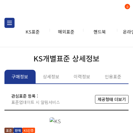
0
KS표준
해외표준
핸드북
온라
KS표준
KS표준검색
개별
KS개별표준 상세정보
구매정보
상세정보
이력정보
인용표준
관심표준 등록 :
제공형태 더보기
표준업데이트 시 알림서비스
표준
판매
KS인증