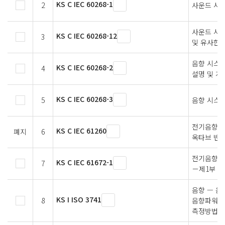
KS C IEC 60268-1
2
사운드 시
사운드 시스템
KS C IEC 60268-12
3
및 유사한 
음향 시스템
KS C IEC 60268-2
4
설명 및 계
KS C IEC 60268-3
5
음향 시스템
전기음향 —
KS C IEC 61260
폐지
6
옥타브 밴드
전기음향－
KS C IEC 61672-1
7
－제1부：
음향 — 음
KS I ISO 3741
8
음향파워 
측정방법 