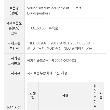
표준명
Sound system equipment — Part 5:
(영어)
Loudspeakers
국제표준분
류(ICS)
33.160.50 : 부속품
코드
국제표준
IEC 60268-5:2003+AMD1:2007 CSV(IDT)
부합화
※ IDT:일치, MOD:수정, NEQ:일치하지 않음
고시기관
국가기술표준원 (제2021-0399호)
(고시번호)
고시사유
국제표준부합화에 의한 개정
심
사
발행
기
사
상태
일
준
유
파
일
KS심사기