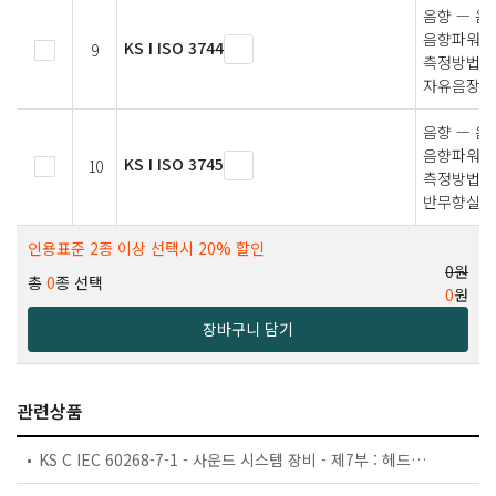
음향 — 음
음향파워레
KS I ISO 3744
9
측정방법 —
자유음장에
음향 — 음
음향파워레
KS I ISO 3745
10
측정방법 
반무향실에
인용표준 2종 이상 선택시 20% 할인
0원
총
0
종 선택
0
원
장바구니 담기
관련상품
KS C IEC 60268-7-1 - 사운드 시스템 장비 - 제7부 : 헤드폰과 이어폰