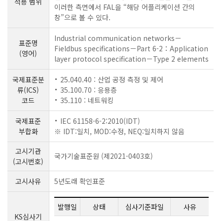
적용 범위
이러한 측면에서 FAL을 “해당 어플리케이션 간의
창”으로 볼 수 있다.
Industrial communication networks－
표준명
Fieldbus specifications－Part 6-2：Application
(영어)
layer protocol specification－Type 2 elements
국제표준분
25.040.40 : 산업 공정 측정 및 제어
류(ICS)
35.100.70 : 응용층
코드
35.110 : 네트워킹
국제표준
IEC 61158-6-2:2010(IDT)
부합화
※ IDT:일치, MOD:수정, NEQ:일치하지 않음
고시기관
국가기술표준원 (제2021-0403호)
(고시번호)
고시사유
5년도래 확인표준
발행일
상태
심사기준파일
사유
KS심사기