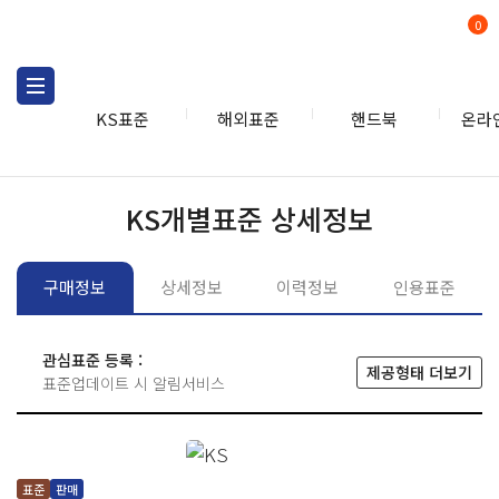
0
KS표준
해외표준
핸드북
온라
KS표준
KS표준검색
개별
KS개별표준 상세정보
구매정보
상세정보
이력정보
인용표준
관심표준 등록 :
제공형태 더보기
표준업데이트 시 알림서비스
표준
판매