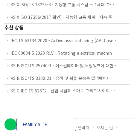
KS X ISO/TS 18234-3 - 지능형 교통 시스템 — 1세대 교통 프로토콜 전문가 그룹(TPEG1) 바이너리 데이터 포맷을 이용한 교통 및 여행자 정보 — 제3부: 서비스 및 네트워크 정보
KS X ISO 17386(2017 확인) - 지능형 교통 체계－저속 주행 지원 시스템－성능 요구사항 및 시험절차
추천 상품
IEC TS 63134:2020 - Active assisted living (AAL) use cases
IEC 60034-5:2020 RLV - Rotating electrical machines - Part 5: Degrees of protection provided by the integral design of rotating electrical machines (IP code) - Classification
KS B ISO/TS 25740-1 - 에스컬레이터 및 무빙워크에 대한 안전요건 — 제1부: 세계공통 필수 안전요건(GESRs)
KS B ISO/TS 8100-21 - 승객 및 화물 운송용 엘리베이터 —제21부: 세계공통 필수안전요건(GESRs)을 충족하는 세계공통 안전 파라미터(GSPs)
KS C IEC TS 62872 - 산업 시설과 스마트 그리드 사이의 산업 공정 측정, 제어 및 자동화 시스템 인터페이스
FAMILY SITE
개인정보처리방침
이용약관
담당자 연락처
오시는 길