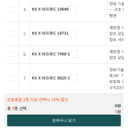
정보 기술 
KS X ISO/IEC 10646
4
— 구조 및
평면
개방형 시
KS X ISO/IEC 10731
5
참조 모델
접속 서비스
개방형 시
KS X ISO/IEC 7498-1
6
참조 모델
정보기술 —
제1부: 기본
KS X ISO/IEC 8825-1
7
부호화 규칙
규칙(DER)
인용표준 2종 이상 선택시 20% 할인
0원
총
0
종 선택
0
원
장바구니 담기