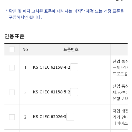
확인 및 폐지 고시된 표준에 대해서는 마지막 제정 또는 개정 표준을
구입하시면 됩니다.
인용표준
No
표준번호
산업 통신
KS C IEC 61158-4-2
1
－제4-2부
프로토콜 규
산업 통신 
KS C IEC 61158-5-2
2
제5-2부: 
유형 2 요
저압 배전
KS C IEC 62026-3
3
기기 인터페
디바이스넷(D