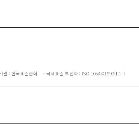
기관 : 한국표준협회
국제표준 부합화 : ISO 10544:1992(IDT)