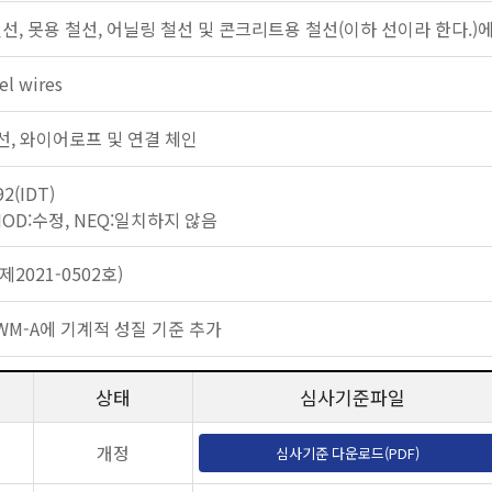
선, 못용 철선, 어닐링 철선 및 콘크리트용 철선(이하 선이라 한다.)
el wires
: 강선, 와이어로프 및 연결 체인
92(IDT)
 MOD:수정, NEQ:일치하지 않음
2021-0502호)
SWM-A에 기계적 성질 기준 추가
상태
심사기준파일
개정
심사기준 다운로드(PDF)