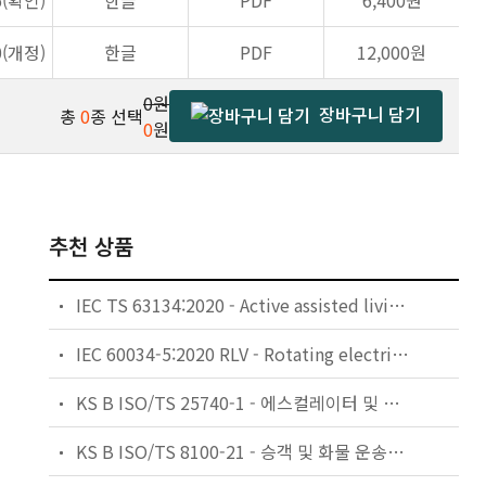
6(확인)
한글
PDF
6,400원
0(개정)
한글
PDF
12,000원
0원
장바구니 담기
총
0
종 선택
0
원
추천 상품
IEC TS 63134:2020 - Active assisted living (AAL) use cases
IEC 60034-5:2020 RLV - Rotating electrical machines - Part 5: Degrees of protection provided by the integral design of rotating electrical machines (IP code) - Classification
KS B ISO/TS 25740-1 - 에스컬레이터 및 무빙워크에 대한 안전요건 — 제1부: 세계공통 필수 안전요건(GESRs)
KS B ISO/TS 8100-21 - 승객 및 화물 운송용 엘리베이터 —제21부: 세계공통 필수안전요건(GESRs)을 충족하는 세계공통 안전 파라미터(GSPs)