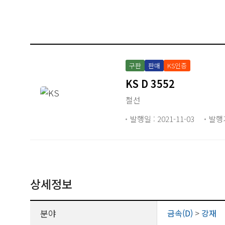
구판
판매
KS인증
KS D 3552
철선
발행일 : 2021-11-03
발행
상세정보
분야
금속(D)
>
강재