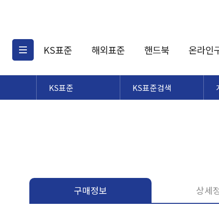
KS표준
해외표준
핸드북
온라인
KS표준
KS표준검색
KS표준검색
해외표준검색
KS
소개
AATCC
KS관련상품
해외표준관련상품
ASM
제공표준
DIN
KS인증심사기준
해외표준 견적의뢰
JSTRA
구입절차
TRA
국내단체표준
ISO심볼
구매정보
상세