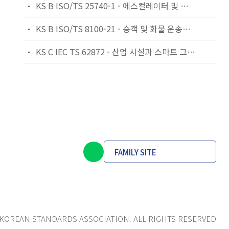
KS B ISO/TS 25740-1 - 에스컬레이터 및 무빙워크에 대한 안전요건 — 제1부: 세계공통 필수 안전요건(GESRs)
KS B ISO/TS 8100-21 - 승객 및 화물 운송용 엘리베이터 —제21부: 세계공통 필수안전요건(GESRs)을 충족하는 세계공통 안전 파라미터(GSPs)
KS C IEC TS 62872 - 산업 시설과 스마트 그리드 사이의 산업 공정 측정, 제어 및 자동화 시스템 인터페이스
FAMILY SITE
KOREAN STANDARDS ASSOCIATION. ALL RIGHTS RESERVED