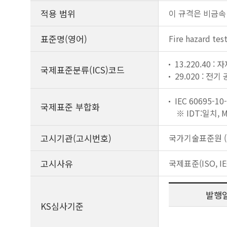
적용 범위
이 규격은 비금속
표준명(영어)
Fire hazard tes
13.220.40 
국제표준분류(ICS)코드
29.020 : 전기
IEC 60695-10-
국제표준 부합화
※ IDT:일치,
고시기관(고시번호)
국가기술표준원 (제
고시사유
국제표준(ISO, I
발행
KS심사기준