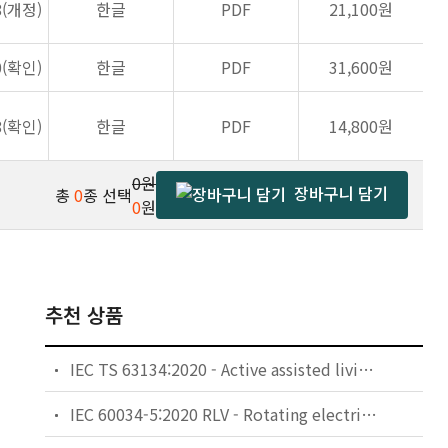
8(개정)
한글
PDF
21,100원
0(확인)
한글
PDF
31,600원
8(확인)
한글
PDF
14,800원
0원
장바구니 담기
총
0
종 선택
0
원
추천 상품
IEC TS 63134:2020 - Active assisted living (AAL) use cases
IEC 60034-5:2020 RLV - Rotating electrical machines - Part 5: Degrees of protection provided by the integral design of rotating electrical machines (IP code) - Classification