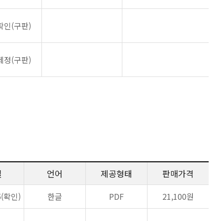
확인(구판)
제정(구판)
일
언어
제공형태
판매가격
5(확인)
한글
PDF
21,100원