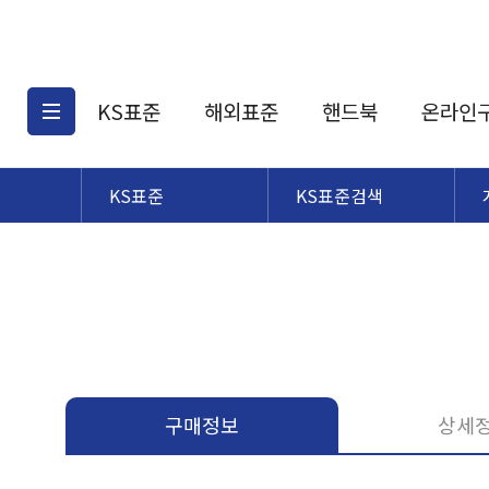
KS표준
해외표준
핸드북
온라인
KS표준
KS표준검색
KS표준검색
해외표준검색
KS
소개
AATCC
KS관련상품
해외표준관련상품
ASM
제공표준
DIN
KS인증심사기준
해외표준 견적의뢰
JSTRA
구입절차
TRA
국내단체표준
ISO심볼
구매정보
상세