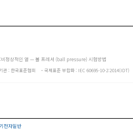
비정상적인 열 — 볼 프레셔 (ball pressure) 시험방법
기관 : 한국표준협회
국제표준 부합화 : IEC 60695-10-2:2014(IDT)
기전자일반