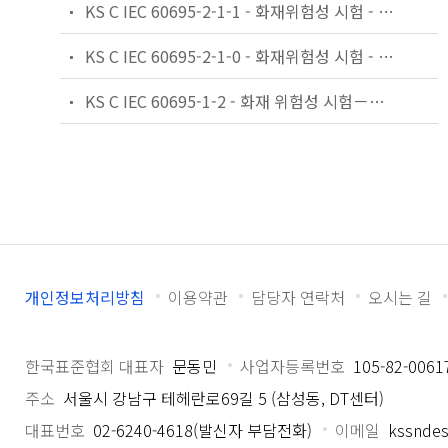
KS C IEC 60695-2-1-1 - 화재위험성 시험 - 제2부 : 시험방법 - 제1절/시트 1 : 글로우와이어 시험 및 지침
KS C IEC 60695-2-1-0 - 화재위험성 시험 - 제2부 : 시험방법 - 제1절/시트 0 : 글로우와이어 시험방법 및 일반 요구사항
KS C IEC 60695-1-2 - 화재 위험성 시험－제1－2부：전기 제품의 화재 위험성 평가용 요구 사항 및 시험 시방 작성 지침－전기 부품용 지침
개인정보처리방침
이용약관
담당자 연락처
오시는 길
한국표준협회 대표자
문동민
사업자등록번호
105-82-0061
주소
서울시 강남구 테헤란로69길 5 (삼성동, DT센터)
대표번호
02-6240-4618(발신자 부담전화)
이메일
kssndes