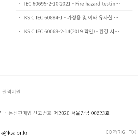
IEC 60695-2-10:2021 - Fire hazard testing - Part 2-10: Glowing/hot-wire based test methods - Glow-wire apparatus and common test procedure
KS C IEC 60884-1 - 가정용 및 이와 유사한 용도의 플러그 및 콘센트 — 제1부: 일반 요구사항
KS C IEC 60068-2-14(2019 확인) - 환경 시험 — 제2-14부: 시험 — 시험 N: 온도 변화
원격지원
7
통신판매업 신고번호
제2020-서울강남-00623호
COPYRIGHTⓒ 
k@ksa.or.kr