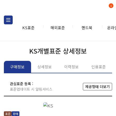
0
KS표준
해외표준
핸드북
온라
KS표준
KS표준검색
개별
KS개별표준 상세정보
구매정보
상세정보
이력정보
인용표준
관심표준 등록 :
제공형태 더보기
표준업데이트 시 알림서비스
표준
판매