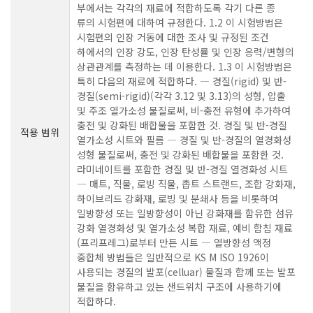
부에서는 각각의 재료에 적합하도록 각기 다른 종
류의 시험편에 대하여 규정한다. 1.2 이 시험방법은
시험편의 인장 거동에 대한 조사 및 규정된 조건
하에서의 인장 강도, 인장 탄성률 및 인장 응력/변형의
상관관계를 측정하는 데 이용한다. 1.3 이 시험방법은
특히 다음의 재료에 적합하다. ― 경질(rigid) 및 반-
경질(semi-rigid)(각각 3.12 및 3.13)의 성형, 압출
및 주조 열가소성 물질로써, 비-충전 유형에 추가하여
충전 및 강화된 배합물을 포함한 것. 경질 및 반-경질
적용 범위
열가소성 시트와 필름 ― 경질 및 반-경질의 열경화성
성형 물질로써, 충전 및 강화된 배합물을 포함한 것.
라미네이트를 포함한 경질 및 반-경질 열경화성 시트
― 매트, 직물, 로빙 직물, 촙트 스트랜드, 조합 강화재,
하이브리드 강화재, 로빙 및 분쇄사 등을 비롯하여
일방향성 또는 일방향성이 아닌 강화재를 함유한 섬유
강화 열경화성 및 열가소성 복합 재료, 예비 함침 재료
(프리프레그)로부터 만든 시트 ― 열방향성 액정
중합체 방법들은 일반적으로 KS M ISO 1926이
사용되는 경질의 발포(celluar) 물질과 함께 또는 발포
물질을 함유하고 있는 샌드위치 구조에 사용하기에
적합하다.