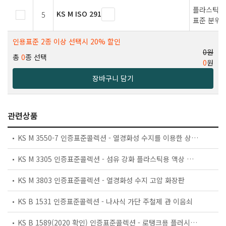
플라스틱－
KS M ISO 291
5
표준 분위
인용표준 2종 이상 선택시 20% 할인
0원
총
0
종 선택
0
원
장바구니 담기
관련상품
KS M 3550-7 인증표준콜렉션 - 열경화성 수지를 이용한 상수도관 시설용 현장 경화 비굴착 보수 튜브
KS M 3305 인증표준콜렉션 - 섬유 강화 플라스틱용 액상 불포화 폴리에스테르 수지
KS M 3803 인증표준콜렉션 - 열경화성 수지 고압 화장판
KS B 1531 인증표준콜렉션 - 나사식 가단 주철제 관 이음쇠
KS B 1589(2020 확인) 인증표준콜렉션 - 로탱크용 플러시 밸브(사이펀)