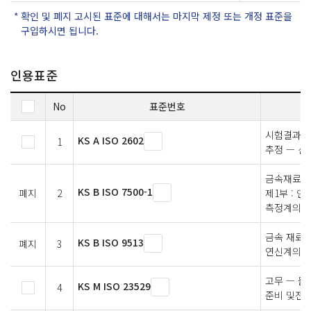
확인 및 폐지 고시된 표준에 대해서는 마지막 제정 또는 개정 표준을
구입하시면 됩니다.
인용표준
No
표준번호
시험결과의 
KS A ISO 2602
1
추정 — 신
금속재료의 
KS B ISO 7500-1
폐지
2
제1부 : 인
측정계의 
금속 재료-
KS B ISO 9513
폐지
3
연신계의 
고무 — 물
KS M ISO 23529
4
준비 및전