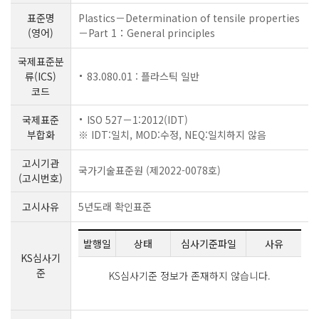
표준명
Plastics－Determination of tensile properties
(영어)
－Part 1：General principles
국제표준분
류(ICS)
83.080.01 : 플라스틱 일반
코드
국제표준
ISO 527－1:2012(IDT)
부합화
※ IDT:일치, MOD:수정, NEQ:일치하지 않음
고시기관
국가기술표준원 (제2022-0078호)
(고시번호)
고시사유
5년도래 확인표준
발행일
상태
심사기준파일
사유
KS심사기
준
KS심사기준 정보가 존재하지 않습니다.