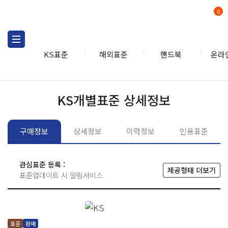
0
KS표준
해외표준
핸드북
온라
KS표준
KS표준검색
개별
KS개별표준 상세정보
구매정보
상세정보
이력정보
인용표준
관심표준 등록 :
제공형태 더보기
표준업데이트 시 알림서비스
표준
판매