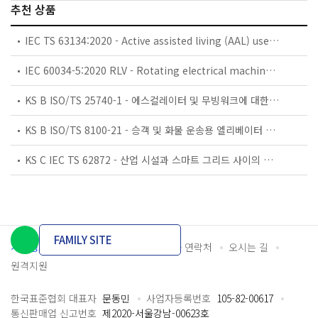
추천 상품
IEC TS 63134:2020 - Active assisted living (AAL) use cases
IEC 60034-5:2020 RLV - Rotating electrical machines - Part 5: Degrees of protection provided by the integral design of rotating electrical machines (IP code) - Classification
KS B ISO/TS 25740-1 - 에스컬레이터 및 무빙워크에 대한 안전요건 — 제1부: 세계공통 필수 안전요건(GESRs)
KS B ISO/TS 8100-21 - 승객 및 화물 운송용 엘리베이터 —제21부: 세계공통 필수안전요건(GESRs)을 충족하는 세계공통 안전 파라미터(GSPs)
KS C IEC TS 62872 - 산업 시설과 스마트 그리드 사이의 산업 공정 측정, 제어 및 자동화 시스템 인터페이스
FAMILY SITE
개인정보처리방침
이용약관
담당자 연락처
오시는 길
원격지원
한국표준협회 대표자
문동민
사업자등록번호
105-82-00617
통신판매업 신고번호
제2020-서울강남-00623호