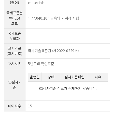
(영어)
materials
국제표준분
류(ICS)
77.040.10 : 금속의 기계적 시험
코드
국제표준
부합화
고시기관
국가기술표준원 (제2022-0229호)
(고시번호)
고시사유
5년도래 확인표준
발행일
상태
심사기준파일
사유
KS심사기
준
KS심사기준 정보가 존재하지 않습니다.
페이지수
15