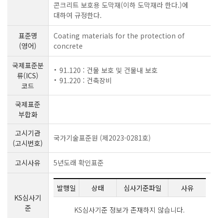
콘크리트 보호용 도막재(이하 도막재라 한다.)에
대하여 규정한다.
표준명
Coating materials for the protection of
(영어)
concrete
국제표준분
91.120 : 건물 보호 및 건물내 보호
류(ICS)
91.220 : 건축장비
코드
국제표준
부합화
고시기관
국가기술표준원 (제2023-0281호)
(고시번호)
고시사유
5년도래 확인표준
발행일
상태
심사기준파일
사유
KS심사기
준
KS심사기준 정보가 존재하지 않습니다.