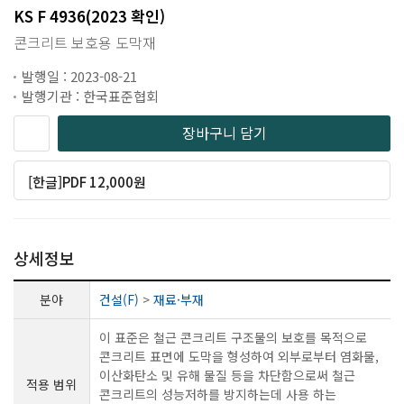
KS F 4936(2023 확인)
콘크리트 보호용 도막재
발행일 : 2023-08-21
발행기관 : 한국표준협회
장바구니 담기
[한글]PDF 12,000원
상세정보
분야
건설(F)
>
재료·부재
이 표준은 철근 콘크리트 구조물의 보호를 목적으로
콘크리트 표면에 도막을 형성하여 외부로부터 염화물,
이산화탄소 및 유해 물질 등을 차단함으로써 철근
적용 범위
콘크리트의 성능저하를 방지하는데 사용 하는