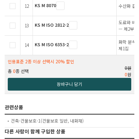
KS M 8070
12
수산화 칼슘
도료와 바니
KS M ISO 2812-2
13
— 제2부:
화학 분석용
KS M ISO 6353-2
14
제1집
인용표준 2종 이상 선택시 20% 할인
0원
총
0
종 선택
0
원
장바구니 담기
관련상품
건축-건물보호-1(건물보호 일반, 내화재)
다른 사람이 함께 구입한 상품