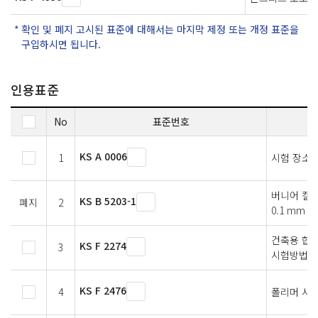
확인 및 폐지 고시된 표준에 대해서는 마지막 제정 또는 개정 표준을
구입하시면 됩니다.
인용표준
No
표준번호
KS A 0006
1
시험 장소의
버니어 캘
KS B 5203-1
폐지
2
0.1 mm 및
건축용 합
KS F 2274
3
시험방법
KS F 2476
4
폴리머 시