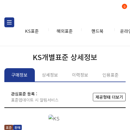
0
KS표준
해외표준
핸드북
온라
KS표준
KS표준검색
개별
KS개별표준 상세정보
구매정보
상세정보
이력정보
인용표준
관심표준 등록 :
제공형태 더보기
표준업데이트 시 알림서비스
표준
판매