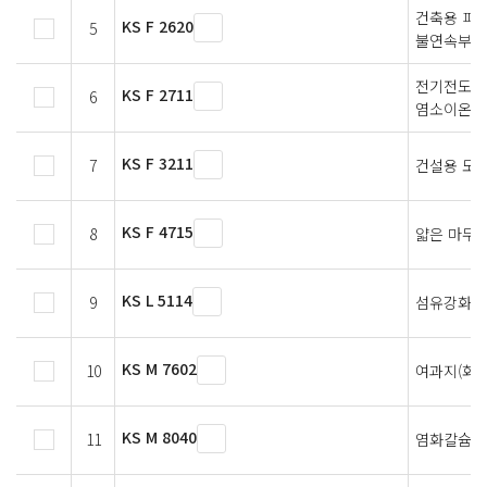
건축용 피막
KS F 2620
5
불연속부에
전기전도도
KS F 2711
6
염소이온 
KS F 3211
7
건설용 도
KS F 4715
8
얇은 마무리
KS L 5114
9
섬유강화 
KS M 7602
10
여과지(화학
KS M 8040
11
염화칼슘(수