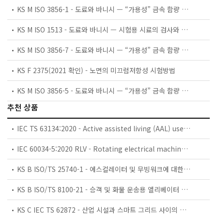
KS M ISO 3856-1 - 도료와 바니시 — “가용성” 금속 함량 측정 — 제1부: 납 함량 측정방법 — 불꽃 원자 흡수 분광법과 디티존 분광 광도법
KS M ISO 1513 - 도료와 바니시 — 시험용 시료의 검사와 제조 방법
KS M ISO 3856-7 - 도료와 바니시 — “가용성” 금속 함량 측정 — 제7부: 도료 중 안료분과 수용성 도료 중 액상분의 수은 함량 측정방법 — 비불꽃 원자 흡수 분광법
KS F 2375(2021 확인) - 노면의 미끄럼저항성 시험방법
KS M ISO 3856-5 - 도료와 바니시 — “가용성” 금속 함량 측정 — 제5부: 액상 도료의 안료부분이나 분체 도료의 6가 크로뮴 함량 측정방법 — 다이페닐 카바자이드 분광 광도법
추천 상품
IEC TS 63134:2020 - Active assisted living (AAL) use cases
IEC 60034-5:2020 RLV - Rotating electrical machines - Part 5: Degrees of protection provided by the integral design of rotating electrical machines (IP code) - Classification
KS B ISO/TS 25740-1 - 에스컬레이터 및 무빙워크에 대한 안전요건 — 제1부: 세계공통 필수 안전요건(GESRs)
KS B ISO/TS 8100-21 - 승객 및 화물 운송용 엘리베이터 —제21부: 세계공통 필수안전요건(GESRs)을 충족하는 세계공통 안전 파라미터(GSPs)
KS C IEC TS 62872 - 산업 시설과 스마트 그리드 사이의 산업 공정 측정, 제어 및 자동화 시스템 인터페이스