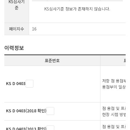
KS심사기
준
KS심사기준 정보가 존재하지 않습니다.
페이지수
16
이력정보
표준번호
표
저항 점 용접부
KS D 0403
용접부의 일상 
점 용접 및 프
KS D 0403(2018 확인)
현장 시험 방법
점 용접 및 프
KS D 0403(2013 확인)