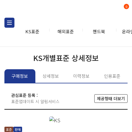
0
KS표준
해외표준
핸드북
온라
KS표준
KS표준검색
개별
KS개별표준 상세정보
구매정보
상세정보
이력정보
인용표준
관심표준 등록 :
제공형태 더보기
표준업데이트 시 알림서비스
표준
판매