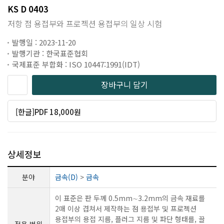
KS D 0403
저항 점 용접부와 프로젝션 용접부의 일상 시험
발행일 : 2023-11-20
발행기관 : 한국표준협회
국제표준 부합화 : ISO 10447:1991(IDT)
장바구니 담기
[한글]PDF 18,000원
상세정보
분야
금속(D)
>
금속
이 표준은 판 두께 0.5mm∼3.2mm의 금속 재료를
2매 이상 겹쳐서 제작하는 점 용접부 및 프로젝션
용접부의 용접 지름, 플러그 지름 및 파단 형태를, 끌
적용 범위