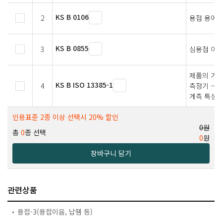
KS B 0106
2
용접 용어
KS B 0855
3
심용접 이
제품의 기하
KS B ISO 13385-1
4
측정기 — 
계측 특성
인용표준 2종 이상 선택시 20% 할인
0원
총
0
종 선택
0
원
장바구니 담기
관련상품
용접-3(용접이음, 납땜 등)