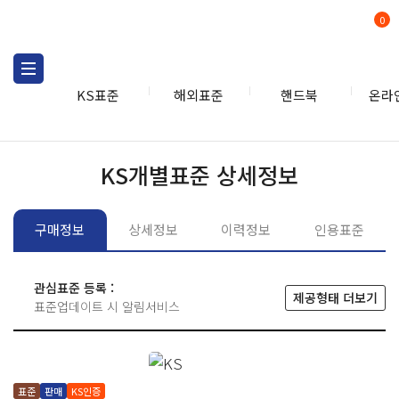
0
KS표준
해외표준
핸드북
온라
KS표준
KS표준검색
개별
KS개별표준 상세정보
구매정보
상세정보
이력정보
인용표준
관심표준 등록 :
제공형태 더보기
표준업데이트 시 알림서비스
표준
판매
KS인증