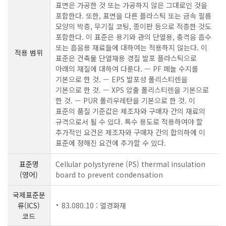
표면은 가공한 것 또는 가공하지 않은 그대로인 것을
포함한다. 또한, 표면을 다른 플라스틱 또는 금속 필름
모양의 박층, 무기질 코팅, 종이판 등으로 적층한 것도
포함한다. 이 표준은 용기와 관의 단열용, 충격음 흡수
또는 흡음용 재료들에 대하여는 적용하지 않는다. 이
적용 범위
표준은 건축물 단열재용 경질 발포 플라스틱으로
아래의 재질에 대하여 다룬다. — PF 페놀 수지를
기본으로 한 것. — EPS 발포성 폴리스티렌을
기본으로 한 것. — XPS 압출 폴리스티렌을 기본으로
한 것. — PUR 폴리우레탄을 기본으로 한 것. 이
표준의 품질 기준값은 제조자와 구매자 간의 재료의
규격으로서 될 수 있다. 특수 용도로 적용하여야 할
추가적인 요건은 제조자와 구매자 간의 합의하에 이
표준에 정해진 요건에 추가할 수 있다.
표준명
Cellular polystyrene (PS) thermal insulation
(영어)
board to prevent condensation
국제표준분
류(ICS)
83.080.10 : 열경화재
코드