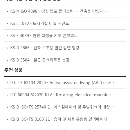
KS M ISO 4898 - 경질 발포 플라스틱 — 건축물 단열재 — 규격
KS L 1592 - 도자기질 타일 시멘트
KS F 4039 - 현장 타설용 기포 콘크리트
KS D 3866 - 건축 구조용 열간 압연 형강
KS D 3504 - 철근 콘크리트용 봉강
추천 상품
IEC TS 63134:2020 - Active assisted living (AAL) use cases
IEC 60034-5:2020 RLV - Rotating electrical machines - Part 5: Degrees of protection provided by the integral design of rotating electrical machines (IP code) - Classification
KS B ISO/TS 25740-1 - 에스컬레이터 및 무빙워크에 대한 안전요건 — 제1부: 세계공통 필수 안전요건(GESRs)
KS B ISO/TS 8100-21 - 승객 및 화물 운송용 엘리베이터 —제21부: 세계공통 필수안전요건(GESRs)을 충족하는 세계공통 안전 파라미터(GSPs)