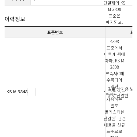
단열재의 KS
M 3808
표준은
이력정보
폐지되고,
관련 내용을
표준번호
표
KS M ISO
4898
표준에서
다루게 됨에
따라, KS M
3808
부속서C에
수록되어
있던
결로 방지용 발
KS M 3848
‘방습판으로
(PS) 단열판
사용하는
발포
폴리스티렌
단열판’ 관련
내용을 신규
표준으로