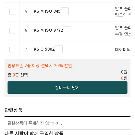
발포 플라
KS M ISO 845
5
밀도의 측
발포 플라스
KS M ISO 9772
6
수평 연소
KS Q 5002
7
데이터의 
인용표준 2종 이상 선택시 20% 할인
0원
총
0
종 선택
0
원
장바구니 담기
관련상품
관련상품이 존재하지 않습니다.
다른 사람이 함께 구입한 상품