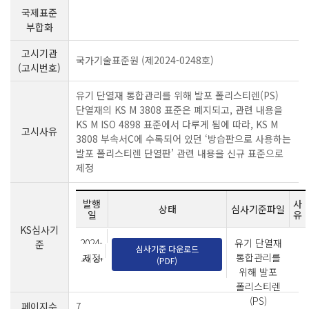
국제표준
부합화
고시기관
국가기술표준원 (제2024-0248호)
(고시번호)
유기 단열재 통합관리를 위해 발포 폴리스티렌(PS)
단열재의 KS M 3808 표준은 폐지되고, 관련 내용을
KS M ISO 4898 표준에서 다루게 됨에 따라, KS M
고시사유
3808 부속서C에 수록되어 있던 ‘방습판으로 사용하는
발포 폴리스티렌 단열판’ 관련 내용을 신규 표준으로
제정
발행
사
상태
심사기준파일
일
유
KS심사기
2024-
유기 단열재
준
심사기준 다운로드
10-24
통합관리를
제정
(PDF)
위해 발포
폴리스티렌
(PS)
페이지수
7