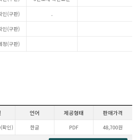
확인(구판)
.
확인(구판)
제정(구판)
일
언어
제공형태
판매가격
0(확인)
한글
PDF
48,700원