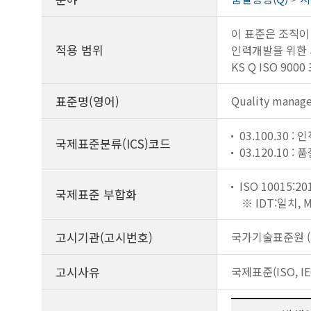
이 표준은 조직이
적용 범위
인력개발을 위한 
KS Q ISO 9
표준명(영어)
Quality manag
03.100.30 :
국제표준분류(ICS)코드
03.120.10 
ISO 10015:20
국제표준 부합화
※ IDT:일치,
고시기관(고시번호)
국가기술표준원 (제
고시사유
국제표준(ISO, I