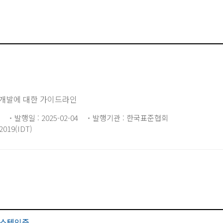
력개발에 대한 가이드라인
발행일 : 2025-02-04
발행기관 : 한국표준협회
019(IDT)
스템인증