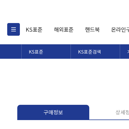
KS표준
해외표준
핸드북
온라인
KS표준
KS표준검색
KS표준검색
해외표준검색
KS
소개
AATCC
KS관련상품
해외표준관련상품
ASM
제공표준
DIN
KS인증심사기준
해외표준 견적의뢰
JSTRA
구입절차
TRA
국내단체표준
ISO심볼
구매정보
상세