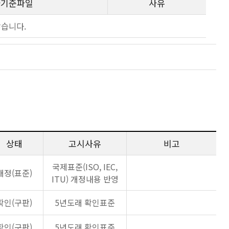
사기준파일
사유
않습니다.
상태
고시사유
비고
국제표준(ISO, IEC,
개정(표준)
ITU) 개정내용 반영
확인(구판)
5년도래 확인표준
확인(구판)
5년도래 확인표준