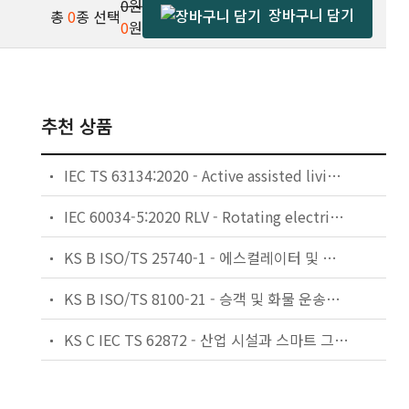
0원
장바구니 담기
총
0
종 선택
0
원
추천 상품
IEC TS 63134:2020 - Active assisted living (AAL) use cases
IEC 60034-5:2020 RLV - Rotating electrical machines - Part 5: Degrees of protection provided by the integral design of rotating electrical machines (IP code) - Classification
KS B ISO/TS 25740-1 - 에스컬레이터 및 무빙워크에 대한 안전요건 — 제1부: 세계공통 필수 안전요건(GESRs)
KS B ISO/TS 8100-21 - 승객 및 화물 운송용 엘리베이터 —제21부: 세계공통 필수안전요건(GESRs)을 충족하는 세계공통 안전 파라미터(GSPs)
KS C IEC TS 62872 - 산업 시설과 스마트 그리드 사이의 산업 공정 측정, 제어 및 자동화 시스템 인터페이스