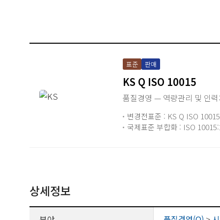
표준
판매
KS Q ISO 10015
품질경영 — 역량관리 및 인
변경전표준 : KS Q ISO 10015
국제표준 부합화 : ISO 10015:2
상세정보
분야
품질경영(Q)
>
시