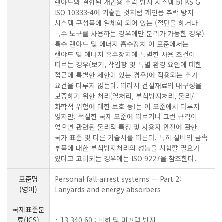
랜야드와 결합된 개인용 추락 방지 시스템 b) KS G
ISO 10333-4에 기술된 것처럼 개인용 추락 방지
시스템 구성품에 일체화 되어 있는 (절단을 하거나
특수 도구를 사용하는 경우에만 분리가 가능한 경우)
특수 랜야드 및 에너지 흡수장치 이 표준에서는
랜야드 및 에너지 흡수장치에 특별한 사용 조건이
따르는 경우(보기, 작업장 및 특별 환경 요인에 대한
접근에 특별한 제한이 있는 경우)에 적용되는 추가
요건을 다루지 않는다. 따라서 건설재료의 내구성을
보증하기 위한 처리(열처리, 부식방지처리, 물리/
화학적 위험에 대한 보호 등)는 이 표준에서 다루지
않지만, 적절한 국제 표준에 따르거나 그런 규격이
없으면 관련된 물리적 특징 및 사용자 안전에 관한
국가 표준 및 다른 기술서를 따른다. 특히 설비의 금속
부품에 대한 부식방지처리의 성능을 시험할 필요가
있다고 고려되는 경우에는 ISO 9227을 참조한다.
표준명
Personal fall-arrest systems — Part 2:
(영어)
Lanyards and energy absorbers
국제표준분
류(ICS)
13.340.60 : 낙하 및 미끄럼 방지