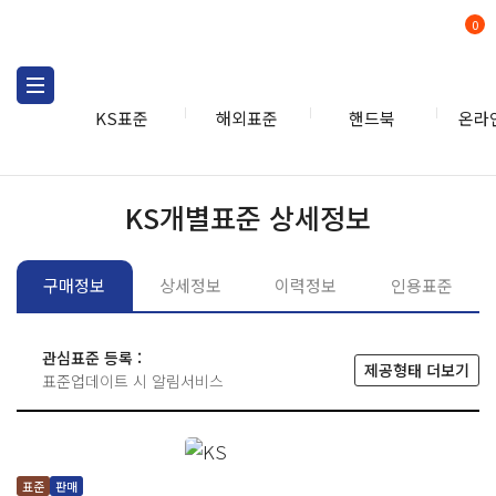
0
KS표준
해외표준
핸드북
온라
KS표준
KS표준검색
개별
KS개별표준 상세정보
구매정보
상세정보
이력정보
인용표준
관심표준 등록 :
제공형태 더보기
표준업데이트 시 알림서비스
표준
판매