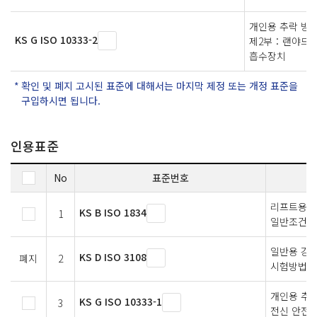
개인용 추락 방
KS G ISO 10333-2
제2부：랜야드 
흡수장치
확인 및 폐지 고시된 표준에 대해서는 마지막 제정 또는 개정 표준을
구입하시면 됩니다.
인용표준
No
표준번호
리프트용 짧
KS B ISO 1834
1
일반조건
일반용 강선
KS D ISO 3108
폐지
2
시험방법
개인용 추락
KS G ISO 10333-1
3
전신 안전