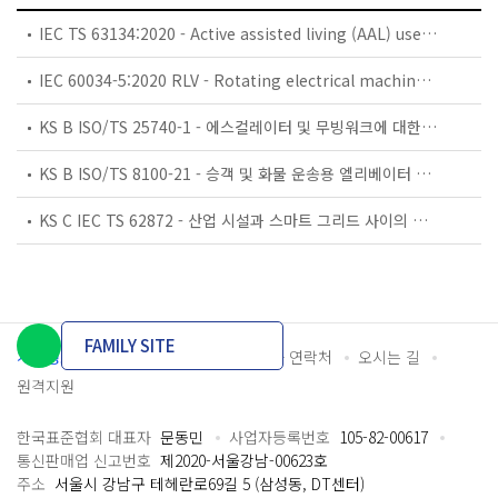
IEC TS 63134:2020 - Active assisted living (AAL) use cases
IEC 60034-5:2020 RLV - Rotating electrical machines - Part 5: Degrees of protection provided by the integral design of rotating electrical machines (IP code) - Classification
KS B ISO/TS 25740-1 - 에스컬레이터 및 무빙워크에 대한 안전요건 — 제1부: 세계공통 필수 안전요건(GESRs)
KS B ISO/TS 8100-21 - 승객 및 화물 운송용 엘리베이터 —제21부: 세계공통 필수안전요건(GESRs)을 충족하는 세계공통 안전 파라미터(GSPs)
KS C IEC TS 62872 - 산업 시설과 스마트 그리드 사이의 산업 공정 측정, 제어 및 자동화 시스템 인터페이스
FAMILY SITE
개인정보처리방침
이용약관
담당자 연락처
오시는 길
원격지원
한국표준협회 대표자
문동민
사업자등록번호
105-82-00617
통신판매업 신고번호
제2020-서울강남-00623호
주소
서울시 강남구 테헤란로69길 5 (삼성동, DT센터)