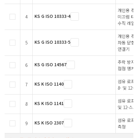
개인용 추락
KS G ISO 10333-4
4
미끄럼 타입
수직 레일 
개인용 추락
KS G ISO 10333-5
5
자동 닫힘과
연결기
추락 방지
KS G ISO 14567
6
접점 앵커 
섬유 로프 —
KS K ISO 1140
7
8- 및 12
섬유 로프 —
KS K ISO 1141
8
및 12-스
섬유 로프 
KS K ISO 2307
9
측정