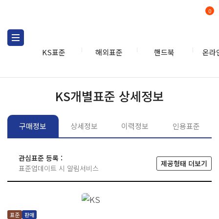
0
KS표준
해외표준
핸드북
온라
KS표준
KS표준검색
개별
KS개별표준 상세정보
구매정보
상세정보
이력정보
인용표준
관심표준 등록 :
제공형태 더보기
표준업데이트 시 알림서비스
표준
판매