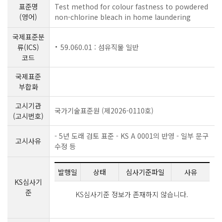
표준명
Test method for colour fastness to powdered
(영어)
non-chlorine bleach in home laundering
국제표준분
류(ICS)
59.060.01 : 섬유직물 일반
코드
국제표준
부합화
고시기관
국가기술표준원 (제2026-0110호)
(고시번호)
- 5년 도래 검토 표준 - KS A 0001의 반영 - 일부 문구
고시사유
수정 등
발행일
상태
심사기준파일
사유
KS심사기
준
KS심사기준 정보가 존재하지 않습니다.