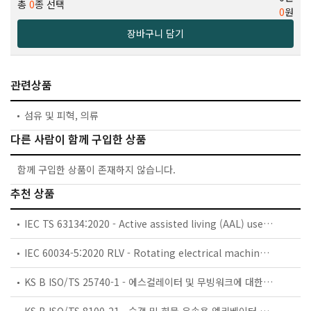
총
0
종 선택
0
원
장바구니 담기
관련상품
섬유 및 피혁, 의류
다른 사람이 함께 구입한 상품
함께 구입한 상품이 존재하지 않습니다.
추천 상품
IEC TS 63134:2020 - Active assisted living (AAL) use cases
IEC 60034-5:2020 RLV - Rotating electrical machines - Part 5: Degrees of protection provided by the integral design of rotating electrical machines (IP code) - Classification
KS B ISO/TS 25740-1 - 에스컬레이터 및 무빙워크에 대한 안전요건 — 제1부: 세계공통 필수 안전요건(GESRs)
KS B ISO/TS 8100-21 - 승객 및 화물 운송용 엘리베이터 —제21부: 세계공통 필수안전요건(GESRs)을 충족하는 세계공통 안전 파라미터(GSPs)