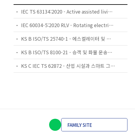
IEC TS 63134:2020 - Active assisted living (AAL) use cases
IEC 60034-5:2020 RLV - Rotating electrical machines - Part 5: Degrees of protection provided by the integral design of rotating electrical machines (IP code) - Classification
KS B ISO/TS 25740-1 - 에스컬레이터 및 무빙워크에 대한 안전요건 — 제1부: 세계공통 필수 안전요건(GESRs)
KS B ISO/TS 8100-21 - 승객 및 화물 운송용 엘리베이터 —제21부: 세계공통 필수안전요건(GESRs)을 충족하는 세계공통 안전 파라미터(GSPs)
KS C IEC TS 62872 - 산업 시설과 스마트 그리드 사이의 산업 공정 측정, 제어 및 자동화 시스템 인터페이스
FAMILY SITE