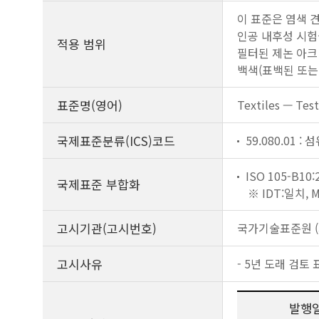
이 표준은 염색 
인공 내후성 시험을
적용 범위
필터된 제논 아크
백색(표백된 또는
표준명(영어)
Textiles — Test
국제표준분류(ICS)코드
59.080.01 :
ISO 105-B10:
국제표준 부합화
※ IDT:일치,
고시기관(고시번호)
국가기술표준원 (제
고시사유
- 5년 도래 검토 
발행