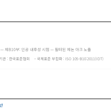
— 제B10부: 인공 내후성 시험 — 필터된 제논 아크 노출
기관 : 한국표준협회
국제표준 부합화 : ISO 105-B10:2011(IDT)
반