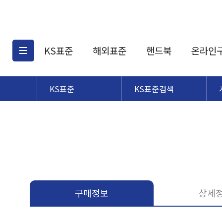
KS표준
해외표준
핸드북
온라인
KS표준
KS표준검색
KS표준검색
해외표준검색
KS
소개
AATCC
KS관련상품
해외표준관련상품
ASM
제공표준
DIN
KS인증심사기준
해외표준 견적의뢰
JSTRA
구입절차
TRA
국내단체표준
ISO심볼
구매정보
상세