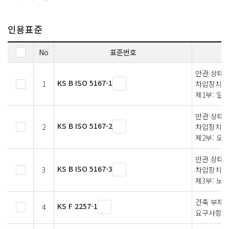
인용표준
No
표준번호
만관 상태의
KS B ISO 5167-1
1
차압장치를 
제1부: 일
만관 상태의
KS B ISO 5167-2
2
차압장치를 
제2부: 오
만관 상태의
KS B ISO 5167-3
3
차압장치를 
제3부: 노
건축 부재의
KS F 2257-1
4
요구사항