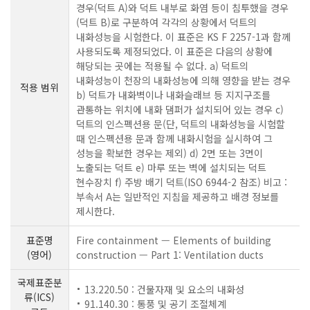
경우(덕트 A)와 덕트 내부로 화염 등이 침투했을 경우
(덕트 B)로 구분하여 각각의 상황에서 덕트의
내화성능을 시험한다. 이 표준은 KS F 2257-1과 함께
사용되도록 제정되었다. 이 표준은 다음의 상황에
해당되는 곳에는 적용될 수 없다. a) 덕트의
내화성능이 천장의 내화성능에 의해 영향을 받는 경우
적용 범위
b) 덕트가 내화벽이나 내화슬래브 등 지지구조를
관통하는 위치에 내화 댐퍼가 설치되어 있는 경우 c)
덕트의 인스펙션용 문(단, 덕트의 내화성능을 시험할
때 인스펙션용 문과 함께 내화시험을 실시하여 그
성능을 확보한 경우는 제외) d) 2면 또는 3면이
노출되는 덕트 e) 마루 또는 벽에 설치되는 덕트
현수장치 f) 주방 배기 덕트(ISO 6944-2 참조) 비고 :
부속서 A는 일반적인 지침을 제공하고 배경 정보를
제시한다.
표준명
Fire containment — Elements of building
(영어)
construction — Part 1: Ventilation ducts
국제표준분
13.220.50 : 건물자재 및 요소의 내화성
류(ICS)
91.140.30 : 통풍 및 공기 조절체계