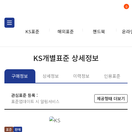
0
KS표준
해외표준
핸드북
온라
KS표준
KS표준검색
개별
KS개별표준 상세정보
구매정보
상세정보
이력정보
인용표준
관심표준 등록 :
제공형태 더보기
표준업데이트 시 알림서비스
표준
판매