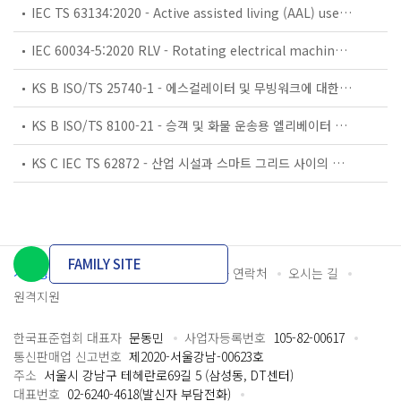
IEC TS 63134:2020 - Active assisted living (AAL) use cases
IEC 60034-5:2020 RLV - Rotating electrical machines - Part 5: Degrees of protection provided by the integral design of rotating electrical machines (IP code) - Classification
KS B ISO/TS 25740-1 - 에스컬레이터 및 무빙워크에 대한 안전요건 — 제1부: 세계공통 필수 안전요건(GESRs)
KS B ISO/TS 8100-21 - 승객 및 화물 운송용 엘리베이터 —제21부: 세계공통 필수안전요건(GESRs)을 충족하는 세계공통 안전 파라미터(GSPs)
KS C IEC TS 62872 - 산업 시설과 스마트 그리드 사이의 산업 공정 측정, 제어 및 자동화 시스템 인터페이스
FAMILY SITE
개인정보처리방침
이용약관
담당자 연락처
오시는 길
원격지원
한국표준협회 대표자
문동민
사업자등록번호
105-82-00617
통신판매업 신고번호
제2020-서울강남-00623호
주소
서울시 강남구 테헤란로69길 5 (삼성동, DT센터)
대표번호
02-6240-4618(발신자 부담전화)