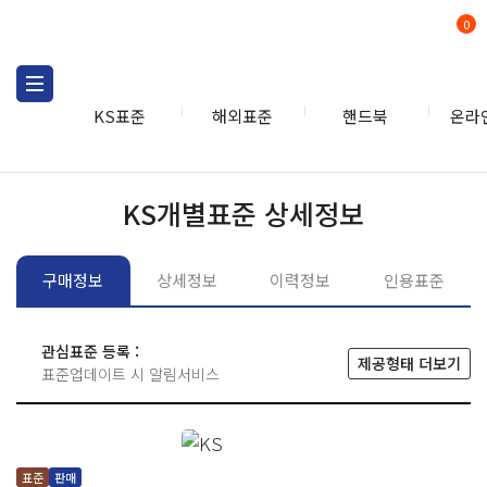
0
KS표준
해외표준
핸드북
온라
KS표준
KS표준검색
개별
KS개별표준 상세정보
구매정보
상세정보
이력정보
인용표준
관심표준 등록 :
제공형태 더보기
표준업데이트 시 알림서비스
표준
판매