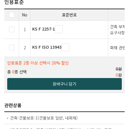
인용표준
No
표준번호
건축 부재의
KS F 2257-1
1
요구사항
KS F ISO 13943
2
화재 관련 
인용표준 2종 이상 선택시 20% 할인
0원
총
0
종 선택
0
원
장바구니 담기
관련상품
건축-건물보호-1(건물보호 일반, 내화재)