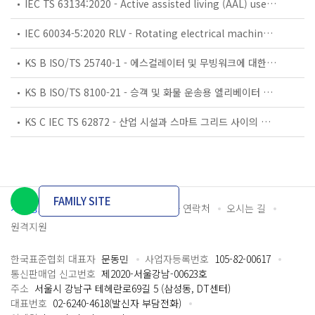
IEC TS 63134:2020 - Active assisted living (AAL) use cases
IEC 60034-5:2020 RLV - Rotating electrical machines - Part 5: Degrees of protection provided by the integral design of rotating electrical machines (IP code) - Classification
KS B ISO/TS 25740-1 - 에스컬레이터 및 무빙워크에 대한 안전요건 — 제1부: 세계공통 필수 안전요건(GESRs)
KS B ISO/TS 8100-21 - 승객 및 화물 운송용 엘리베이터 —제21부: 세계공통 필수안전요건(GESRs)을 충족하는 세계공통 안전 파라미터(GSPs)
KS C IEC TS 62872 - 산업 시설과 스마트 그리드 사이의 산업 공정 측정, 제어 및 자동화 시스템 인터페이스
FAMILY SITE
개인정보처리방침
이용약관
담당자 연락처
오시는 길
원격지원
한국표준협회 대표자
문동민
사업자등록번호
105-82-00617
통신판매업 신고번호
제2020-서울강남-00623호
주소
서울시 강남구 테헤란로69길 5 (삼성동, DT센터)
대표번호
02-6240-4618(발신자 부담전화)