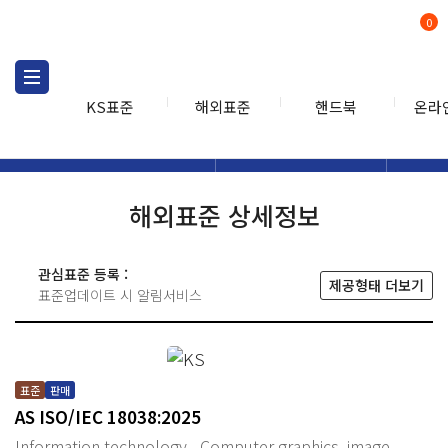
0
KS표준
해외표준
핸드북
온라
해외표준
해외표준검색
해외표
검색
해외표준 상세정보
관심표준 등록 :
제공형태 더보기
표준업데이트 시 알림서비스
표준
판매
AS ISO/IEC 18038:2025
Information technology - Computer graphics, image