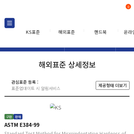
0
KS표준
해외표준
핸드북
온라
해외표준
해외표준검색
해외표
검색
해외표준 상세정보
관심표준 등록 :
제공형태 더보기
표준업데이트 시 알림서비스
구판
판매
ASTM E384-99
Standard Test Method for Microindentation Hardness of