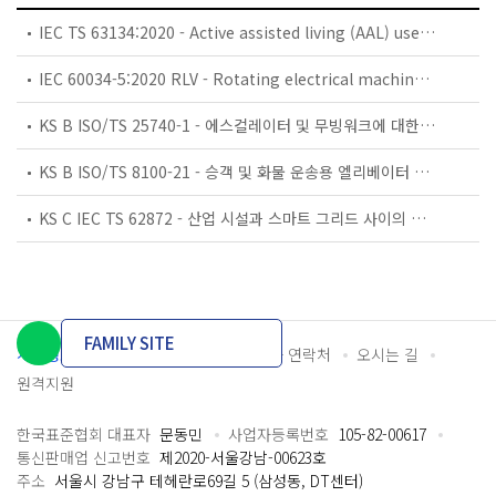
IEC TS 63134:2020 - Active assisted living (AAL) use cases
IEC 60034-5:2020 RLV - Rotating electrical machines - Part 5: Degrees of protection provided by the integral design of rotating electrical machines (IP code) - Classification
KS B ISO/TS 25740-1 - 에스컬레이터 및 무빙워크에 대한 안전요건 — 제1부: 세계공통 필수 안전요건(GESRs)
KS B ISO/TS 8100-21 - 승객 및 화물 운송용 엘리베이터 —제21부: 세계공통 필수안전요건(GESRs)을 충족하는 세계공통 안전 파라미터(GSPs)
KS C IEC TS 62872 - 산업 시설과 스마트 그리드 사이의 산업 공정 측정, 제어 및 자동화 시스템 인터페이스
FAMILY SITE
개인정보처리방침
이용약관
담당자 연락처
오시는 길
원격지원
한국표준협회 대표자
문동민
사업자등록번호
105-82-00617
통신판매업 신고번호
제2020-서울강남-00623호
주소
서울시 강남구 테헤란로69길 5 (삼성동, DT센터)