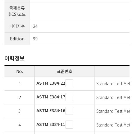
국제분류
(ICS)코드
페이지수
24
Edition
99
이력정보
No.
표준번호
ASTM E384-22
1
Standard Test Metho
ASTM E384-17
2
Standard Test Metho
ASTM E384-16
3
Standard Test Metho
ASTM E384-11
4
Standard Test Metho