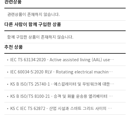
관련상품
관련상품이 존재하지 않습니다.
다른 사람이 함께 구입한 상품
함께 구입한 상품이 존재하지 않습니다.
추천 상품
IEC TS 63134:2020 - Active assisted living (AAL) use cases
IEC 60034-5:2020 RLV - Rotating electrical machines - Part 5: Degrees of protection provided by the integral design of rotating electrical machines (IP code) - Classification
KS B ISO/TS 25740-1 - 에스컬레이터 및 무빙워크에 대한 안전요건 — 제1부: 세계공통 필수 안전요건(GESRs)
KS B ISO/TS 8100-21 - 승객 및 화물 운송용 엘리베이터 —제21부: 세계공통 필수안전요건(GESRs)을 충족하는 세계공통 안전 파라미터(GSPs)
KS C IEC TS 62872 - 산업 시설과 스마트 그리드 사이의 산업 공정 측정, 제어 및 자동화 시스템 인터페이스