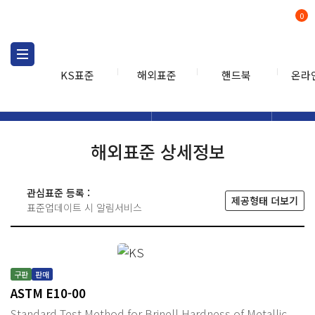
0
KS표준
해외표준
핸드북
온라
해외표준
해외표준검색
해외표
검색
해외표준 상세정보
관심표준 등록 :
제공형태 더보기
표준업데이트 시 알림서비스
구판
판매
ASTM E10-00
Standard Test Method for Brinell Hardness of Metallic