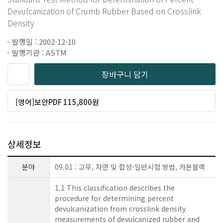
Devulcanization of Crumb Rubber Based on Crosslink
Density
발행일 : 2002-12-10
발행기관 : ASTM
장바구니 담기
[영어]보안PDF 115,800원
상세정보
분야
09.01 : 고무, 자연 및 합성-일반시험 방법, 카본블랙
1.1 This classification describes the
procedure for determining percent
devulcanization from crosslink density
measurements of devulcanized rubber and