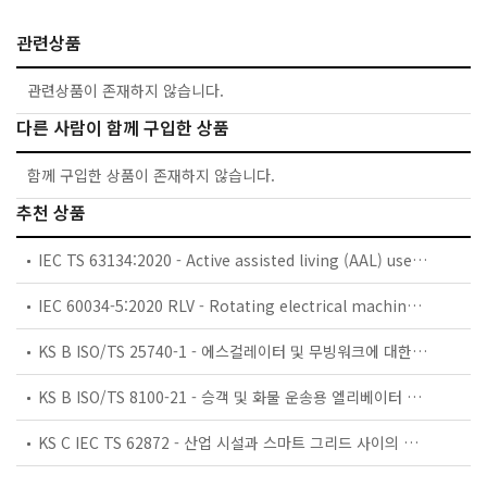
관련상품
관련상품이 존재하지 않습니다.
다른 사람이 함께 구입한 상품
함께 구입한 상품이 존재하지 않습니다.
추천 상품
IEC TS 63134:2020 - Active assisted living (AAL) use cases
IEC 60034-5:2020 RLV - Rotating electrical machines - Part 5: Degrees of protection provided by the integral design of rotating electrical machines (IP code) - Classification
KS B ISO/TS 25740-1 - 에스컬레이터 및 무빙워크에 대한 안전요건 — 제1부: 세계공통 필수 안전요건(GESRs)
KS B ISO/TS 8100-21 - 승객 및 화물 운송용 엘리베이터 —제21부: 세계공통 필수안전요건(GESRs)을 충족하는 세계공통 안전 파라미터(GSPs)
KS C IEC TS 62872 - 산업 시설과 스마트 그리드 사이의 산업 공정 측정, 제어 및 자동화 시스템 인터페이스