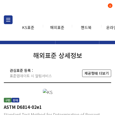
0
KS표준
해외표준
핸드북
온라
해외표준
해외표준검색
해외표
검색
해외표준 상세정보
관심표준 등록 :
제공형태 더보기
표준업데이트 시 알림서비스
구판
판매
ASTM D6814-02e1
Standard Test Method for Determination of Percent