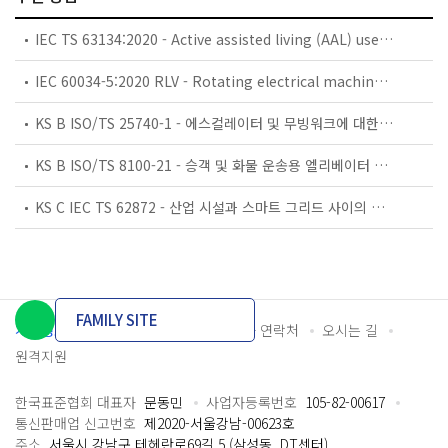
IEC TS 63134:2020 - Active assisted living (AAL) use cases
IEC 60034-5:2020 RLV - Rotating electrical machines - Part 5: Degrees of protection provided by the integral design of rotating electrical machines (IP code) - Classification
KS B ISO/TS 25740-1 - 에스컬레이터 및 무빙워크에 대한 안전요건 — 제1부: 세계공통 필수 안전요건(GESRs)
KS B ISO/TS 8100-21 - 승객 및 화물 운송용 엘리베이터 —제21부: 세계공통 필수안전요건(GESRs)을 충족하는 세계공통 안전 파라미터(GSPs)
KS C IEC TS 62872 - 산업 시설과 스마트 그리드 사이의 산업 공정 측정, 제어 및 자동화 시스템 인터페이스
FAMILY SITE
개인정보처리방침
이용약관
담당자 연락처
오시는 길
원격지원
한국표준협회 대표자
문동민
사업자등록번호
105-82-00617
통신판매업 신고번호
제2020-서울강남-00623호
주소
서울시 강남구 테헤란로69길 5 (삼성동, DT센터)