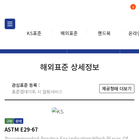
0
KS표준
해외표준
핸드북
온라
해외표준
해외표준검색
해외표
검색
해외표준 상세정보
관심표준 등록 :
제공형태 더보기
표준업데이트 시 알림서비스
구판
판매
ASTM E29-67
Recommended Practice For Indicating Which Places Of