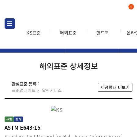
0
KS표준
해외표준
핸드북
온라
해외표준
해외표준검색
해외표
검색
해외표준 상세정보
관심표준 등록 :
제공형태 더보기
표준업데이트 시 알림서비스
구판
판매
ASTM E643-15
Standard Test Method for Ball Punch Deformation of