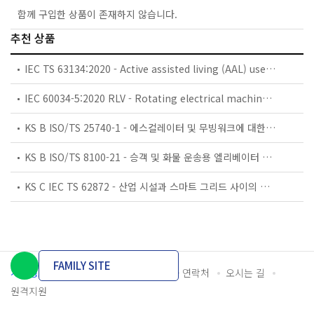
함께 구입한 상품이 존재하지 않습니다.
추천 상품
IEC TS 63134:2020 - Active assisted living (AAL) use cases
IEC 60034-5:2020 RLV - Rotating electrical machines - Part 5: Degrees of protection provided by the integral design of rotating electrical machines (IP code) - Classification
KS B ISO/TS 25740-1 - 에스컬레이터 및 무빙워크에 대한 안전요건 — 제1부: 세계공통 필수 안전요건(GESRs)
KS B ISO/TS 8100-21 - 승객 및 화물 운송용 엘리베이터 —제21부: 세계공통 필수안전요건(GESRs)을 충족하는 세계공통 안전 파라미터(GSPs)
KS C IEC TS 62872 - 산업 시설과 스마트 그리드 사이의 산업 공정 측정, 제어 및 자동화 시스템 인터페이스
FAMILY SITE
개인정보처리방침
이용약관
담당자 연락처
오시는 길
원격지원