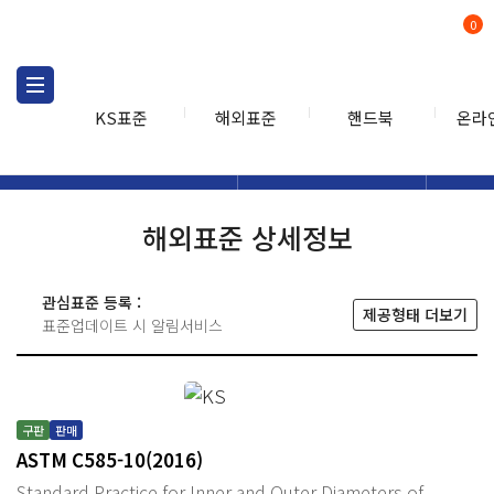
0
KS표준
해외표준
핸드북
온라
해외표준
해외표준검색
해외표
검색
해외표준 상세정보
관심표준 등록 :
제공형태 더보기
표준업데이트 시 알림서비스
구판
판매
ASTM C585-10(2016)
Standard Practice for Inner and Outer Diameters of