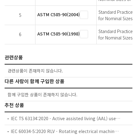
Standard Practice f
ASTM C585-90(2004)
5
for Nominal Sizes o
Standard Practice f
ASTM C585-90(1998)
6
for Nominal Sizes o
관련상품
관련상품이 존재하지 않습니다.
다른 사람이 함께 구입한 상품
함께 구입한 상품이 존재하지 않습니다.
추천 상품
IEC TS 63134:2020 - Active assisted living (AAL) use cases
IEC 60034-5:2020 RLV - Rotating electrical machines - Part 5: Degrees of protection provided by the integral design of rotating electrical machines (IP code) - Classification