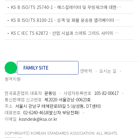
KS B ISO/TS 25740-1 - 에스컬레이터 및 무빙워크에 대한 안전요건 — 제1부: 세계공통 필수 안전요건(GESRs)
KS B ISO/TS 8100-21 - 승객 및 화물 운송용 엘리베이터 —제21부: 세계공통 필수안전요건(GESRs)을 충족하는 세계공통 안전 파라미터(GSPs)
KS C IEC TS 62872 - 산업 시설과 스마트 그리드 사이의 산업 공정 측정, 제어 및 자동화 시스템 인터페이스
FAMILY SITE
개인정보처리방침
이용약관
담당자 연락처
오시는 길
원격지원
한국표준협회 대표자
문동민
사업자등록번호
105-82-00617
통신판매업 신고번호
제2020-서울강남-00623호
주소
서울시 강남구 테헤란로69길 5 (삼성동, DT센터)
대표번호
02-6240-4618(발신자 부담전화)
이메일
kssndesk@ksa.or.kr
COPYRIGHTⓒ KOREAN STANDARDS ASSOCIATION. ALL RIGHTS