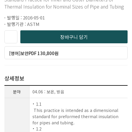
Thermal Insulation for Nominal Sizes of Pipe and Tubing
발행일 : 2016-05-01
발행기관 : ASTM
장바구니 담기
[영어]보안PDF 130,800원
상세정보
분야
04.06 : 보온, 방음
1.1
This practice is intended as a dimensional
standard for preformed thermal insulation
for pipes and tubing.
1.2