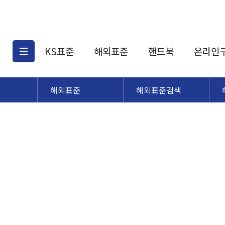
KS표준
해외표준
핸드북
온라인
해외표준
해외표준검색
KS표준검색
해외표준검색
KS
소개
AATCC
KS관련상품
해외표준관련상품
ASM
제공표준
DIN
KS인증심사기준
해외표준 견적의뢰
JSTRA
구입절차
TRA
국내단체표준
ISO심볼