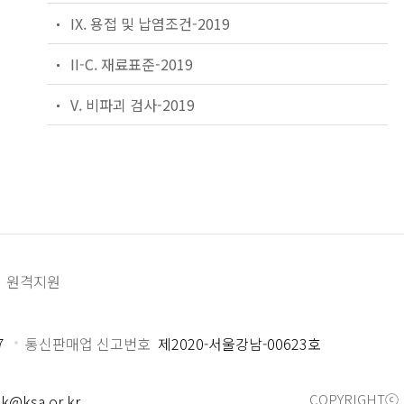
IX. 용접 및 납염조건-2019
II-C. 재료표준-2019
V. 비파괴 검사-2019
원격지원
7
통신판매업 신고번호
제2020-서울강남-00623호
COPYRIGHTⓒ 
k@ksa.or.kr