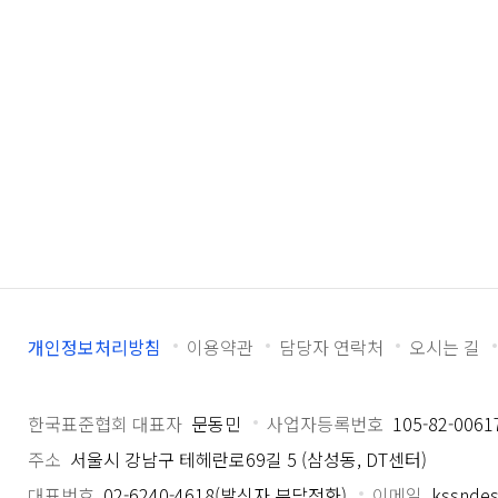
개인정보처리방침
이용약관
담당자 연락처
오시는 길
한국표준협회 대표자
문동민
사업자등록번호
105-82-0061
주소
서울시 강남구 테헤란로69길 5 (삼성동, DT센터)
대표번호
02-6240-4618(발신자 부담전화)
이메일
kssndes