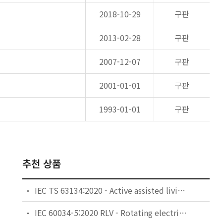
2018-10-29
구판
2013-02-28
구판
2007-12-07
구판
2001-01-01
구판
1993-01-01
구판
추천 상품
IEC TS 63134:2020 - Active assisted living (AAL) use cases
IEC 60034-5:2020 RLV - Rotating electrical machines - Part 5: Degrees of protection provided by the integral design of rotating electrical machines (IP code) - Classification