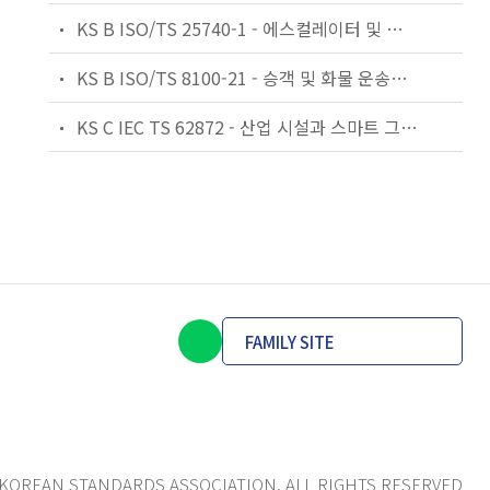
KS B ISO/TS 25740-1 - 에스컬레이터 및 무빙워크에 대한 안전요건 — 제1부: 세계공통 필수 안전요건(GESRs)
KS B ISO/TS 8100-21 - 승객 및 화물 운송용 엘리베이터 —제21부: 세계공통 필수안전요건(GESRs)을 충족하는 세계공통 안전 파라미터(GSPs)
KS C IEC TS 62872 - 산업 시설과 스마트 그리드 사이의 산업 공정 측정, 제어 및 자동화 시스템 인터페이스
FAMILY SITE
KOREAN STANDARDS ASSOCIATION. ALL RIGHTS RESERVED