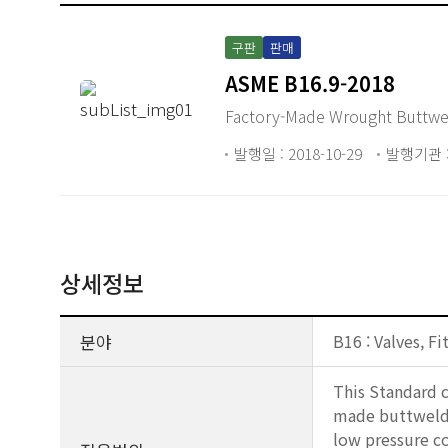
구판
판매
ASME B16.9-2018
Factory-Made Wrought Buttwel
발행일 : 2018-10-29
발행기관 :
상세정보
분야
B16 : Valves, Fi
This Standard c
made buttweldin
low pressure co