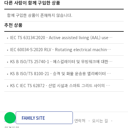
다른 사람이 함께 구입한 상품
함께 구입한 상품이 존재하지 않습니다.
추천 상품
IEC TS 63134:2020 - Active assisted living (AAL) use cases
IEC 60034-5:2020 RLV - Rotating electrical machines - Part 5: Degrees of protection provided by the integral design of rotating electrical machines (IP code) - Classification
KS B ISO/TS 25740-1 - 에스컬레이터 및 무빙워크에 대한 안전요건 — 제1부: 세계공통 필수 안전요건(GESRs)
KS B ISO/TS 8100-21 - 승객 및 화물 운송용 엘리베이터 —제21부: 세계공통 필수안전요건(GESRs)을 충족하는 세계공통 안전 파라미터(GSPs)
KS C IEC TS 62872 - 산업 시설과 스마트 그리드 사이의 산업 공정 측정, 제어 및 자동화 시스템 인터페이스
FAMILY SITE
개인정보처리방침
이용약관
담당자 연락처
오시는 길