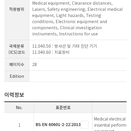
Medical equipment, Clearance distances,
적용범위
Lasers, Safety engineering, Electrical medical
equipment, Light hazards, Testing
conditions, Electronic equipment and
components, Clinical investigation
instruments, Instructions for use
국제분류
11.040.50 : 방사선 및 기타 진단 기기
(ICS)코드
11.040.60 : 치료장비
페이지수
28
Edition
이력정보
No.
표준번호
Medical electrical e
BS EN 60601-2-22:2013
1
essential performanc
equipment.