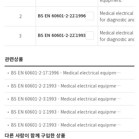
Medical electrical e
BS EN 60601-2-22:1996
2
for diagnostic and 
Medical electrical e
BS EN 60601-2-22:1993
3
for diagnostic and 
관련상품
BS EN 60601-2-17:1996 - Medical electrical equipment. Particular requirements for safety. Specification for remote-controlled automatically-driven gamma-ray afterloading equipment.
BS EN 60601-2-2:1993 - Medical electrical equipment. Particular requirements for safety. Specification for high frequency surgical equipment.
BS EN 60601-2-3:1993 - Medical electrical equipment. Particular requirements for safety. Specification for short-wave therapy equipment.
BS EN 60601-1-1:1993 - Medical electrical equipment. General requirements for safety. Collateral standard. Safety requirements for medical electrical systems.
BS EN 60601-1-2:1993 - Medical electrical equipment. General requirements for safety. Collateral standard. Electromagnetic compatibility. Requirements and tests.
다른 사람이 함께 구입한 상품