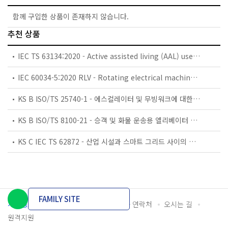
함께 구입한 상품이 존재하지 않습니다.
추천 상품
IEC TS 63134:2020 - Active assisted living (AAL) use cases
IEC 60034-5:2020 RLV - Rotating electrical machines - Part 5: Degrees of protection provided by the integral design of rotating electrical machines (IP code) - Classification
KS B ISO/TS 25740-1 - 에스컬레이터 및 무빙워크에 대한 안전요건 — 제1부: 세계공통 필수 안전요건(GESRs)
KS B ISO/TS 8100-21 - 승객 및 화물 운송용 엘리베이터 —제21부: 세계공통 필수안전요건(GESRs)을 충족하는 세계공통 안전 파라미터(GSPs)
KS C IEC TS 62872 - 산업 시설과 스마트 그리드 사이의 산업 공정 측정, 제어 및 자동화 시스템 인터페이스
FAMILY SITE
개인정보처리방침
이용약관
담당자 연락처
오시는 길
원격지원