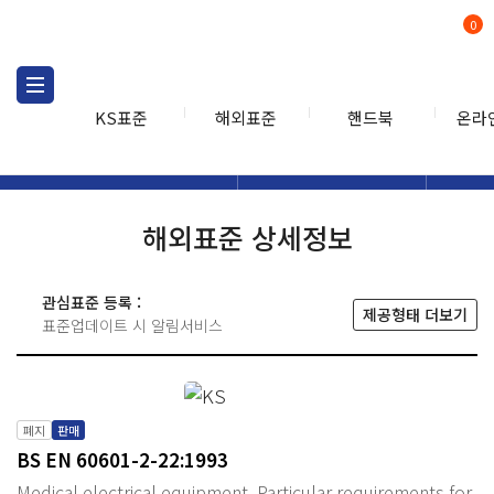
0
KS표준
해외표준
핸드북
온라
해외표준
해외표준검색
해외표
검색
해외표준 상세정보
관심표준 등록 :
제공형태 더보기
표준업데이트 시 알림서비스
폐지
판매
BS EN 60601-2-22:1993
Medical electrical equipment. Particular requirements for