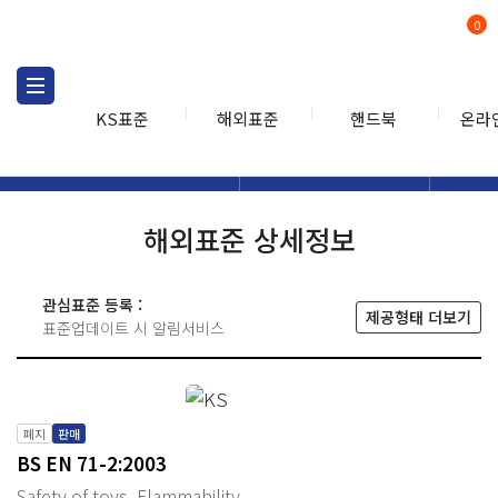
0
KS표준
해외표준
핸드북
온라
해외표준
해외표준검색
해외표
검색
해외표준 상세정보
관심표준 등록 :
제공형태 더보기
표준업데이트 시 알림서비스
폐지
판매
BS EN 71-2:2003
Safety of toys. Flammability.