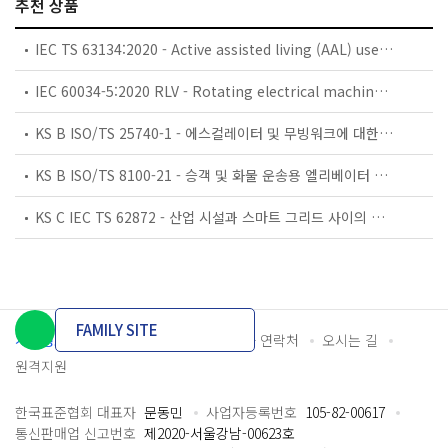
추천 상품
IEC TS 63134:2020 - Active assisted living (AAL) use cases
IEC 60034-5:2020 RLV - Rotating electrical machines - Part 5: Degrees of protection provided by the integral design of rotating electrical machines (IP code) - Classification
KS B ISO/TS 25740-1 - 에스컬레이터 및 무빙워크에 대한 안전요건 — 제1부: 세계공통 필수 안전요건(GESRs)
KS B ISO/TS 8100-21 - 승객 및 화물 운송용 엘리베이터 —제21부: 세계공통 필수안전요건(GESRs)을 충족하는 세계공통 안전 파라미터(GSPs)
KS C IEC TS 62872 - 산업 시설과 스마트 그리드 사이의 산업 공정 측정, 제어 및 자동화 시스템 인터페이스
FAMILY SITE
개인정보처리방침
이용약관
담당자 연락처
오시는 길
원격지원
한국표준협회 대표자
문동민
사업자등록번호
105-82-00617
통신판매업 신고번호
제2020-서울강남-00623호