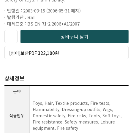
발행일 : 2003-09-15 (2006-05-31 폐지)
발행기관 : BSI
대체표준 : BS EN 71-2:2006+A1:2007
장바구니 담기
[영어]보안PDF 322,100원
상세정보
분야
Toys, Hair, Textile products, Fire tests,
Flammability, Dressing-up outfits, Wigs,
적용범위
Domestic safety, Fire risks, Tents, Soft toys,
Fire resistance, Safety measures, Leisure
equipment, Fire safety