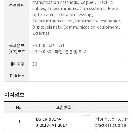
transmission methods, Copper, Electric
적용범위
cables, Telecommunication systems, Fibre
optic cables, Data processing,
Telecommunication, Information exchange,
Digital signals, Communication equipment,
External
국제분류
35.110 : 네트워킹
(ICS)코드
33.040.50 : 라인, 연결 및 회로
페이지수
50
Edition
이력정보
No.
표준번호
BS EN 50174-
Information technolo
1
3:2013+A1:2017
practices outside bu