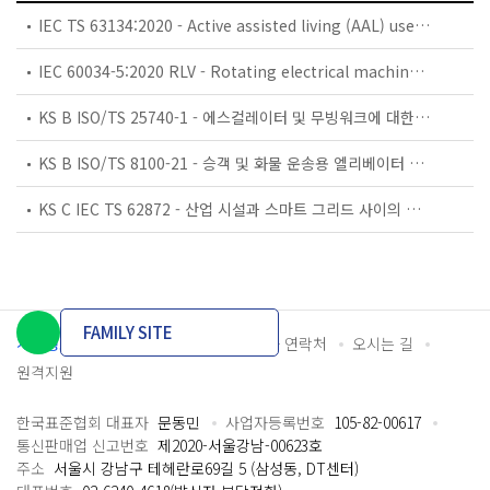
IEC TS 63134:2020 - Active assisted living (AAL) use cases
IEC 60034-5:2020 RLV - Rotating electrical machines - Part 5: Degrees of protection provided by the integral design of rotating electrical machines (IP code) - Classification
KS B ISO/TS 25740-1 - 에스컬레이터 및 무빙워크에 대한 안전요건 — 제1부: 세계공통 필수 안전요건(GESRs)
KS B ISO/TS 8100-21 - 승객 및 화물 운송용 엘리베이터 —제21부: 세계공통 필수안전요건(GESRs)을 충족하는 세계공통 안전 파라미터(GSPs)
KS C IEC TS 62872 - 산업 시설과 스마트 그리드 사이의 산업 공정 측정, 제어 및 자동화 시스템 인터페이스
FAMILY SITE
개인정보처리방침
이용약관
담당자 연락처
오시는 길
원격지원
한국표준협회 대표자
문동민
사업자등록번호
105-82-00617
통신판매업 신고번호
제2020-서울강남-00623호
주소
서울시 강남구 테헤란로69길 5 (삼성동, DT센터)