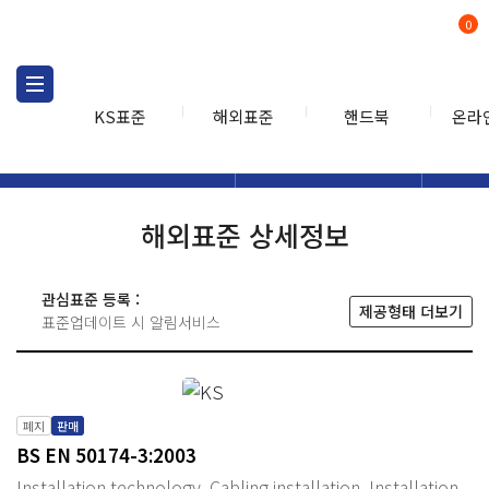
0
KS표준
해외표준
핸드북
온라
해외표준
해외표준검색
해외표
검색
해외표준 상세정보
관심표준 등록 :
제공형태 더보기
표준업데이트 시 알림서비스
폐지
판매
BS EN 50174-3:2003
Installation technology. Cabling installation. Installation