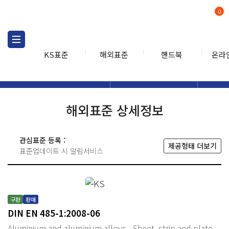
0
KS표준
해외표준
핸드북
온라
해외표준
해외표준검색
해외표
검색
해외표준 상세정보
관심표준 등록 :
제공형태 더보기
표준업데이트 시 알림서비스
구판
판매
DIN EN 485-1:2008-06
Aluminium and aluminium alloys - Sheet, strip and plate -