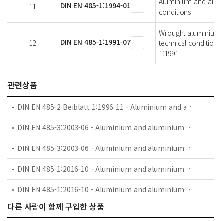
Aluminium and alumi
DIN EN 485-1:1994-01
11
conditions
Wrought aluminium a
DIN EN 485-1:1991-07
12
technical condition
1:1991
관련상품
DIN EN 485-2 Beiblatt 1:1996-11 - Aluminium and aluminium alloys - Sheet, strip and plate - Part 2: Mechanical properties; comparision of temper designations
DIN EN 485-3:2003-06 - Aluminium and aluminium alloys - Sheet, strip and plate - Part 3: Tolerances on dimensions and form for hot-rolled products
DIN EN 485-3:2003-06 - Aluminium and aluminium alloys - Sheet, strip and plate - Part 3: Tolerances on dimensions and form for hot-rolled products; German version EN 485-3:2003
DIN EN 485-1:2016-10 - Aluminium and aluminium alloys - Sheet, strip and plate - Part 1: Technical conditions for inspection and delivery
DIN EN 485-1:2016-10 - Aluminium and aluminium alloys - Sheet, strip and plate - Part 1: Technical conditions for inspection and delivery; German version EN 485-1:2016
다른 사람이 함께 구입한 상품