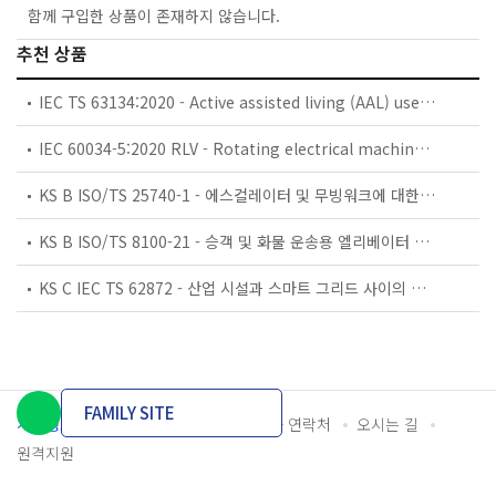
함께 구입한 상품이 존재하지 않습니다.
추천 상품
IEC TS 63134:2020 - Active assisted living (AAL) use cases
IEC 60034-5:2020 RLV - Rotating electrical machines - Part 5: Degrees of protection provided by the integral design of rotating electrical machines (IP code) - Classification
KS B ISO/TS 25740-1 - 에스컬레이터 및 무빙워크에 대한 안전요건 — 제1부: 세계공통 필수 안전요건(GESRs)
KS B ISO/TS 8100-21 - 승객 및 화물 운송용 엘리베이터 —제21부: 세계공통 필수안전요건(GESRs)을 충족하는 세계공통 안전 파라미터(GSPs)
KS C IEC TS 62872 - 산업 시설과 스마트 그리드 사이의 산업 공정 측정, 제어 및 자동화 시스템 인터페이스
FAMILY SITE
개인정보처리방침
이용약관
담당자 연락처
오시는 길
원격지원