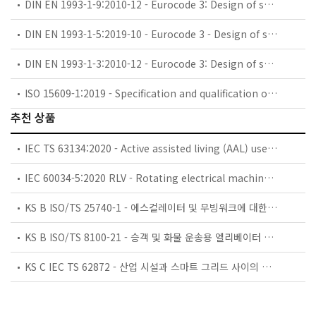
DIN EN 1993-1-9:2010-12 - Eurocode 3: Design of steel structures - Part 1-9: Fatigue (includes Corrigendum AC:2009)
DIN EN 1993-1-5:2019-10 - Eurocode 3 - Design of steel structures - Part 1-5: Plated structural elements
DIN EN 1993-1-3:2010-12 - Eurocode 3: Design of steel structures - Part 1-3: General rules - Supplementary rules for cold-formed members and sheeting (includes Corrigendum AC:2009)
ISO 15609-1:2019 - Specification and qualification of welding procedures for metallic materials — Welding procedure specification — Part 1: Arc welding
추천 상품
IEC TS 63134:2020 - Active assisted living (AAL) use cases
IEC 60034-5:2020 RLV - Rotating electrical machines - Part 5: Degrees of protection provided by the integral design of rotating electrical machines (IP code) - Classification
KS B ISO/TS 25740-1 - 에스컬레이터 및 무빙워크에 대한 안전요건 — 제1부: 세계공통 필수 안전요건(GESRs)
KS B ISO/TS 8100-21 - 승객 및 화물 운송용 엘리베이터 —제21부: 세계공통 필수안전요건(GESRs)을 충족하는 세계공통 안전 파라미터(GSPs)
KS C IEC TS 62872 - 산업 시설과 스마트 그리드 사이의 산업 공정 측정, 제어 및 자동화 시스템 인터페이스