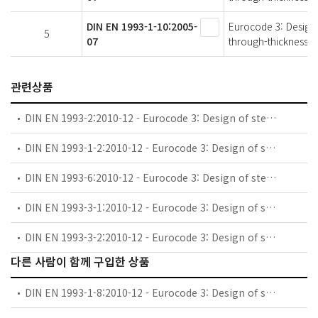
DIN EN 1993-1-10:2005-
Eurocode 3: Design o
5
07
through-thickness p
관련상품
DIN EN 1993-2:2010-12 - Eurocode 3: Design of steel structures - Part 2: Steel Bridges; German version EN 1993-2:2006 + AC:2009
DIN EN 1993-1-2:2010-12 - Eurocode 3: Design of steel structures - Part 1-2: General rules - Structural fire design; German version EN 1993-1-2:2005 + AC:2009
DIN EN 1993-6:2010-12 - Eurocode 3: Design of steel structures - Part 6: Crane supporting structures (includes Corrigendum AC:2009)
DIN EN 1993-3-1:2010-12 - Eurocode 3: Design of steel structures - Part 3-1: Towers, masts and chimneys - Towers and masts; German version EN 1993-3-1:2006 + AC:2009
DIN EN 1993-3-2:2010-12 - Eurocode 3: Design of steel structures - Part 3-2: Towers, masts and chimneys - Chimneys
다른 사람이 함께 구입한 상품
DIN EN 1993-1-8:2010-12 - Eurocode 3: Design of steel structures - Part 1-8: Design of joints (includes Corrigendum AC:2009)