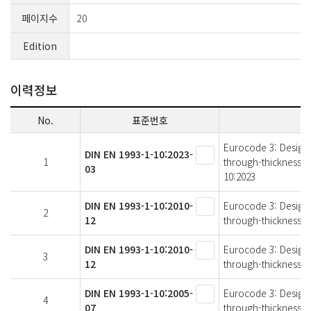
페이지수
20
Edition
이력정보
No.
표준번호
Eurocode 3: Design o
DIN EN 1993-1-10:2023-
1
through-thickness p
03
10:2023
DIN EN 1993-1-10:2010-
Eurocode 3: Design o
2
12
through-thickness p
DIN EN 1993-1-10:2010-
Eurocode 3: Design o
3
12
through-thickness p
DIN EN 1993-1-10:2005-
Eurocode 3: Design o
4
07
through-thickness p