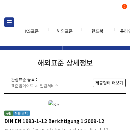
0
KS표준
해외표준
핸드북
온라
해외표준
해외표준검색
해외표
검색
해외표준 상세정보
관심표준 등록 :
제공형태 더보기
표준업데이트 시 알림서비스
구판
절판(중지)
DIN EN 1993-1-12 Berichtigung 1:2009-12
Eurocode 3: Design of steel structures - Part 1-12: