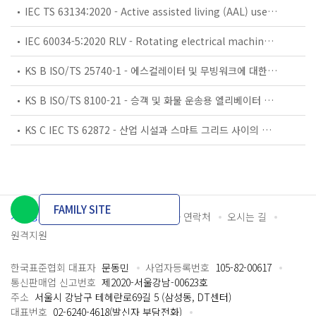
IEC TS 63134:2020 - Active assisted living (AAL) use cases
IEC 60034-5:2020 RLV - Rotating electrical machines - Part 5: Degrees of protection provided by the integral design of rotating electrical machines (IP code) - Classification
KS B ISO/TS 25740-1 - 에스컬레이터 및 무빙워크에 대한 안전요건 — 제1부: 세계공통 필수 안전요건(GESRs)
KS B ISO/TS 8100-21 - 승객 및 화물 운송용 엘리베이터 —제21부: 세계공통 필수안전요건(GESRs)을 충족하는 세계공통 안전 파라미터(GSPs)
KS C IEC TS 62872 - 산업 시설과 스마트 그리드 사이의 산업 공정 측정, 제어 및 자동화 시스템 인터페이스
FAMILY SITE
개인정보처리방침
이용약관
담당자 연락처
오시는 길
원격지원
한국표준협회 대표자
문동민
사업자등록번호
105-82-00617
통신판매업 신고번호
제2020-서울강남-00623호
주소
서울시 강남구 테헤란로69길 5 (삼성동, DT센터)
대표번호
02-6240-4618(발신자 부담전화)