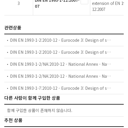
3
extension of EN 199
07
12:2007
관련상품
DIN EN 1993-1-2:2010-12 - Eurocode 3: Design of steel structures - Part 1-2: General rules - Structural fire design; German version EN 1993-1-2:2005 + AC:2009
DIN EN 1993-1-2:2010-12 - Eurocode 3: Design of steel structures - Part 1-2: General rules - Structural fire design (includes Corrigendum AC:2009)
DIN EN 1993-1-2/NA:2010-12 - National Annex - Nationally determined parameters - Eurocode 3: Design of steel structures - Part 1-2: General rules - Structural fire design
DIN EN 1993-1-2/NA:2010-12 - National Annex - Nationally determined parameters - Eurocode 3: Design of steel structures - Part 1-2: General rules - Structural fire design
DIN EN 1993-1-7:2010-12 - Eurocode 3: Design of steel structures - Part 1-7: Plated structures subject to out of plane loading (includes Corrigendum AC:2009)
다른 사람이 함께 구입한 상품
함께 구입한 상품이 존재하지 않습니다.
추천 상품