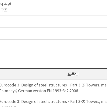
기술적 측면
골 구조
표준명
Eurocode 3: Design of steel structures - Part 3-2: Towers, m
Chimneys; German version EN 1993-3-2:2006
Eurocode 3: Design of steel structures - Part 3-2: Towers, m