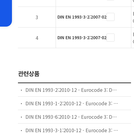
3
DIN EN 1993-3-2:2007-02
4
DIN EN 1993-3-2:2007-02
관련상품
DIN EN 1993-2:2010-12 - Eurocode 3: Design of steel structures - Part 2: Steel Bridges; German version EN 1993-2:2006 + AC:2009
DIN EN 1993-1-2:2010-12 - Eurocode 3: Design of steel structures - Part 1-2: General rules - Structural fire design; German version EN 1993-1-2:2005 + AC:2009
DIN EN 1993-6:2010-12 - Eurocode 3: Design of steel structures - Part 6: Crane supporting structures (includes Corrigendum AC:2009)
DIN EN 1993-3-1:2010-12 - Eurocode 3: Design of steel structures - Part 3-1: Towers, masts and chimneys - Towers and masts; German version EN 1993-3-1:2006 + AC:2009