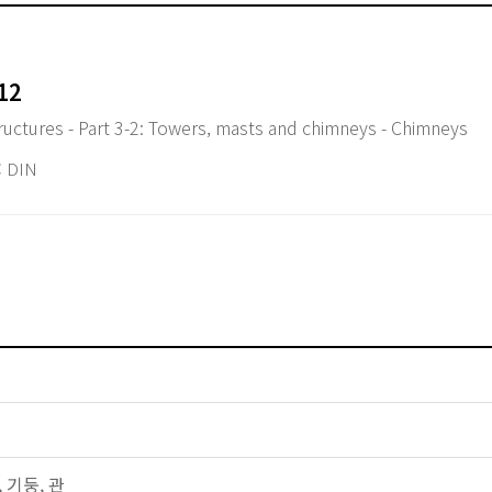
12
ructures - Part 3-2: Towers, masts and chimneys - Chimneys
 DIN
뚝, 기둥, 관