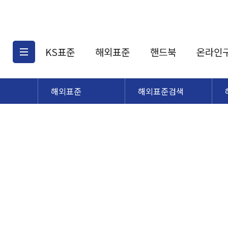
KS표준
해외표준
핸드북
온라인
해외표준
해외표준검색
KS표준검색
해외표준검색
KS
소개
AATCC
KS관련상품
해외표준관련상품
ASM
제공표준
DIN
KS인증심사기준
해외표준 견적의뢰
JSTRA
구입절차
TRA
국내단체표준
ISO심볼