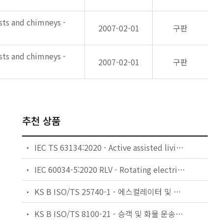
asts and chimneys -
2007-02-01
구판
asts and chimneys -
2007-02-01
구판
추천 상품
IEC TS 63134:2020 - Active assisted living (AAL) use cases
IEC 60034-5:2020 RLV - Rotating electrical machines - Part 5: Degrees of protection provided by the integral design of rotating electrical machines (IP code) - Classification
KS B ISO/TS 25740-1 - 에스컬레이터 및 무빙워크에 대한 안전요건 — 제1부: 세계공통 필수 안전요건(GESRs)
KS B ISO/TS 8100-21 - 승객 및 화물 운송용 엘리베이터 —제21부: 세계공통 필수안전요건(GESRs)을 충족하는 세계공통 안전 파라미터(GSPs)