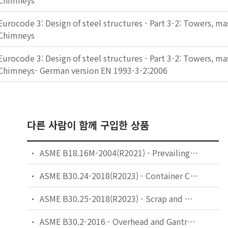
Chimneys
Eurocode 3: Design of steel structures - Part 3-2: Towers, m
Chimneys
Eurocode 3: Design of steel structures - Part 3-2: Towers, m
Chimneys- German version EN 1993-3-2:2006
다른 사람이 함께 구입한 상품
ASME B18.16M-2004(R2021) - Prevailing-Torque-Type Steel Metric Hex Nuts and Hex Flange Nuts
ASME B30.24-2018(R2023) - Container Cranes
ASME B30.25-2018(R2023) - Scrap and Material Handlers
ASME B30.2-2016 - Overhead and Gantry Cranes (Top Running Bridge, Single or Multiple Girder, Top Running Trolley Hoist)