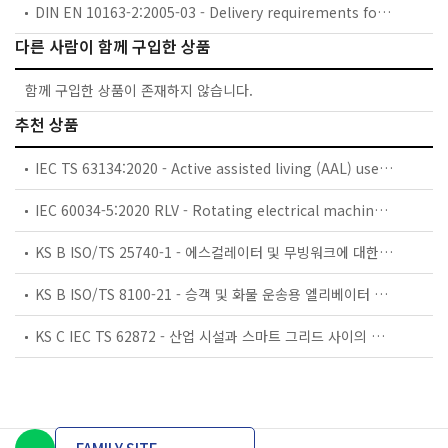
DIN EN 10163-2:2005-03 - Delivery requirements for surface conditions of hot-rolled steel plates, wide flats and sections - Part 2: Plate and wide flats; German version EN 10163-2:2004
다른 사람이 함께 구입한 상품
함께 구입한 상품이 존재하지 않습니다.
추천 상품
IEC TS 63134:2020 - Active assisted living (AAL) use cases
IEC 60034-5:2020 RLV - Rotating electrical machines - Part 5: Degrees of protection provided by the integral design of rotating electrical machines (IP code) - Classification
KS B ISO/TS 25740-1 - 에스컬레이터 및 무빙워크에 대한 안전요건 — 제1부: 세계공통 필수 안전요건(GESRs)
KS B ISO/TS 8100-21 - 승객 및 화물 운송용 엘리베이터 —제21부: 세계공통 필수안전요건(GESRs)을 충족하는 세계공통 안전 파라미터(GSPs)
KS C IEC TS 62872 - 산업 시설과 스마트 그리드 사이의 산업 공정 측정, 제어 및 자동화 시스템 인터페이스