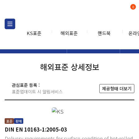
0
KS표준
해외표준
핸드북
온라
해외표준
해외표준검색
해외표
검색
해외표준 상세정보
관심표준 등록 :
제공형태 더보기
표준업데이트 시 알림서비스
표준
판매
DIN EN 10163-1:2005-03
Delivery requirements for surface condition of hot-rolled