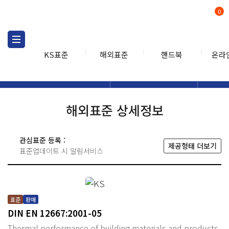
0
KS표준
해외표준
핸드북
온라
해외표준
해외표준검색
해외표
검색
해외표준 상세정보
관심표준 등록 :
제공형태 더보기
표준업데이트 시 알림서비스
표준
판매
DIN EN 12667:2001-05
Thermal performance of building materials and products