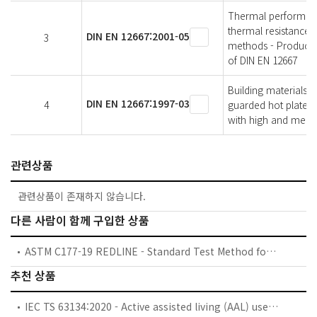
Thermal performance
thermal resistance 
DIN EN 12667:2001-05
3
methods - Products 
of DIN EN 12667
Building materials 
DIN EN 12667:1997-03
4
guarded hot plate 
with high and medi
관련상품
관련상품이 존재하지 않습니다.
다른 사람이 함께 구입한 상품
ASTM C177-19 REDLINE - Standard Test Method for Steady-State Heat Flux Measurements and Thermal Transmission Properties by Means of the Guarded-Hot-Plate Apparatus
추천 상품
IEC TS 63134:2020 - Active assisted living (AAL) use cases