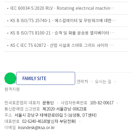
IEC 60034-5:2020 RLV - Rotating electrical machines - Part 5: Degrees of protection provided by the integral design of rotating electrical machines (IP code) - Classification
KS B ISO/TS 25740-1 - 에스컬레이터 및 무빙워크에 대한 안전요건 — 제1부: 세계공통 필수 안전요건(GESRs)
KS B ISO/TS 8100-21 - 승객 및 화물 운송용 엘리베이터 —제21부: 세계공통 필수안전요건(GESRs)을 충족하는 세계공통 안전 파라미터(GSPs)
KS C IEC TS 62872 - 산업 시설과 스마트 그리드 사이의 산업 공정 측정, 제어 및 자동화 시스템 인터페이스
FAMILY SITE
개인정보처리방침
이용약관
담당자 연락처
오시는 길
원격지원
한국표준협회 대표자
문동민
사업자등록번호
105-82-00617
통신판매업 신고번호
제2020-서울강남-00623호
주소
서울시 강남구 테헤란로69길 5 (삼성동, DT센터)
대표번호
02-6240-4618(발신자 부담전화)
이메일
kssndesk@ksa.or.kr