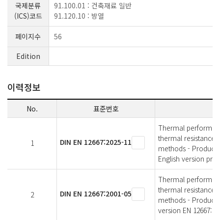
국제분류
91.100.01 : 건축재료 일반
(ICS)코드
91.120.10 : 방열
페이지수
56
Edition
이력정보
No.
표준번호
Thermal performance
thermal resistance 
DIN EN 12667:2025-11
1
methods - Products
English version prE
Thermal performance
thermal resistance 
DIN EN 12667:2001-05
2
methods - Products
version EN 12667:20