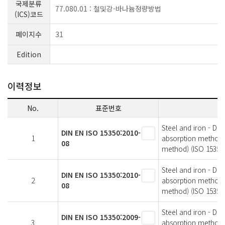
국제분류
77.080.01 : 철및강-바나늄정량방법
(ICS)코드
페이지수
31
Edition
이력정보
No.
표준번호
Steel and iron - Det
DIN EN ISO 15350:2010-
1
absorption method a
08
method) (ISO 15350:
Steel and iron - Det
DIN EN ISO 15350:2010-
2
absorption method a
08
method) (ISO 15350
Steel and iron - Det
DIN EN ISO 15350:2009-
3
absorption method a