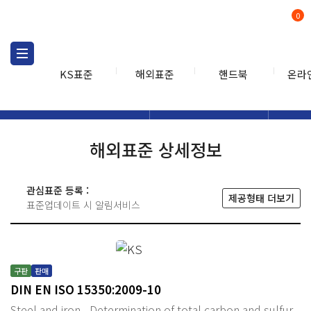
0
KS표준
해외표준
핸드북
온라
해외표준
해외표준검색
해외표
검색
해외표준 상세정보
관심표준 등록 :
제공형태 더보기
표준업데이트 시 알림서비스
구판
판매
DIN EN ISO 15350:2009-10
Steel and iron - Determination of total carbon and sulfur