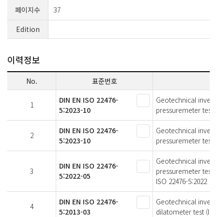
페이지수
37
Edition
이력정보
No.
표준번호
DIN EN ISO 22476-
Geotechnical investi
1
5:2023-10
pressuremeter test 
DIN EN ISO 22476-
Geotechnical investi
2
5:2023-10
pressuremeter test 
Geotechnical investi
DIN EN ISO 22476-
3
pressuremeter test 
5:2022-05
ISO 22476-5:2022
DIN EN ISO 22476-
Geotechnical investig
4
5:2013-03
dilatometer test (I