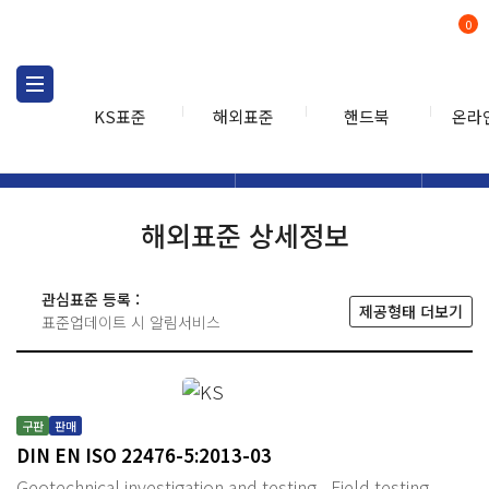
0
KS표준
해외표준
핸드북
온라
해외표준
해외표준검색
해외표
검색
해외표준 상세정보
관심표준 등록 :
제공형태 더보기
표준업데이트 시 알림서비스
구판
판매
DIN EN ISO 22476-5:2013-03
Geotechnical investigation and testing - Field testing -