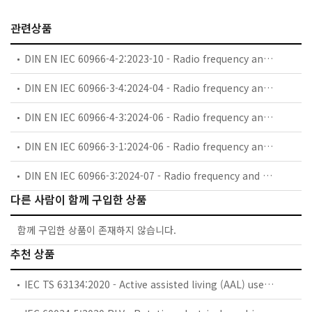
관련상품
DIN EN IEC 60966-4-2:2023-10 - Radio frequency and coaxial cable assemblies - Part 4-2: Detail specification for semi rigid cable assemblies (jumper) - Frequency range up to 6 000 MHz, type 50-9 semi-rigid coaxial cable (IEC 60966-4-2:2022); German version EN IEC 60966-4-2:2022
DIN EN IEC 60966-3-4:2024-04 - Radio frequency and coaxial cable assemblies - Part 3-4: Detail specification for semi-flexible cable assemblies (jumper) - Frequency range up to 6 GHz, Type 50-141 semi-flexible coaxial cable (IEC 60966-3-4:2023); German version EN IEC 60966-3-4:2023
DIN EN IEC 60966-4-3:2024-06 - Radio frequency and coaxial cable assemblies - Part 4-3: Detail specification for semi-rigid cable assemblies - Frequency range up to 6 000 MHz, type 50-12 low loss semi-rigid coaxial cable (IEC 60966-4-3:2022); German version EN IEC 60966-4-3:2022
DIN EN IEC 60966-3-1:2024-06 - Radio frequency and coaxial cable assemblies - Part 3-1: Blank detail specification for semi-flexible coaxial cable assemblies (IEC 60966-3-1:2023); German version EN IEC 60966-3-1:2023
DIN EN IEC 60966-3:2024-07 - Radio frequency and coaxial cable assemblies - Part 3: Sectional specification for semi-flexible coaxial cable assemblies (IEC 60966-3:2023); German version EN IEC 60966-3:2023
다른 사람이 함께 구입한 상품
함께 구입한 상품이 존재하지 않습니다.
추천 상품
IEC TS 63134:2020 - Active assisted living (AAL) use cases