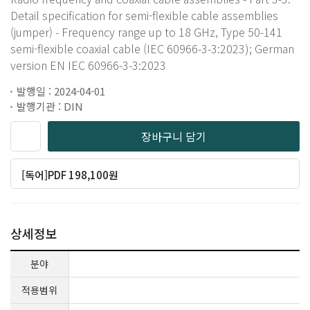
Detail specification for semi-flexible cable assemblies
(jumper) - Frequency range up to 18 GHz, Type 50-141
semi-flexible coaxial cable (IEC 60966-3-3:2023); German
version EN IEC 60966-3-3:2023
발행일 : 2024-04-01
발행기관 : DIN
장바구니 담기
[독어]PDF 198,100원
상세정보
분야
적용범위