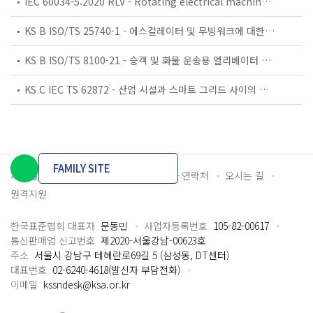
IEC 60034-5:2020 RLV - Rotating electrical machines - Part 5: Degrees of protection provided by the integral design of rotating electrical machines (IP code) - Classification
KS B ISO/TS 25740-1 - 에스컬레이터 및 무빙워크에 대한 안전요건 — 제1부: 세계공통 필수 안전요건(GESRs)
KS B ISO/TS 8100-21 - 승객 및 화물 운송용 엘리베이터 —제21부: 세계공통 필수안전요건(GESRs)을 충족하는 세계공통 안전 파라미터(GSPs)
KS C IEC TS 62872 - 산업 시설과 스마트 그리드 사이의 산업 공정 측정, 제어 및 자동화 시스템 인터페이스
FAMILY SITE
개인정보처리방침
이용약관
담당자 연락처
오시는 길
원격지원
한국표준협회 대표자
문동민
사업자등록번호
105-82-00617
통신판매업 신고번호
제2020-서울강남-00623호
주소
서울시 강남구 테헤란로69길 5 (삼성동, DT센터)
대표번호
02-6240-4618(발신자 부담전화)
이메일
kssndesk@ksa.or.kr