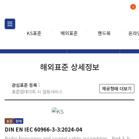
0
KS표준
해외표준
핸드북
온라
해외표준
해외표준검색
해외표
검색
해외표준 상세정보
관심표준 등록 :
제공형태 더보기
표준업데이트 시 알림서비스
표준
판매
DIN EN IEC 60966-3-3:2024-04
Radio frequency and coaxial cable assemblies - Part 3-3: