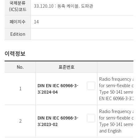
국제분류
33.120.10 : 동축 케이블. 도파관
(ICS)코드
페이지수
14
Edition
이력정보
No.
표준번호
Radio frequency and 
DIN EN IEC 60966-3-
for semi-flexible c
1
3:2024-04
Type 50-141 semi-fl
EN IEC 60966-3-3:20
Radio frequency and 
DIN EN IEC 60966-3-
for semi-flexible c
2
3:2023-02
Type 50-141 semi-fl
and English