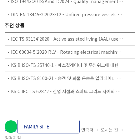
ISO 19443:2018/Amd 1:2024 - Quality management systems — Specific requirements for the application of ISO 9001:2015 by organizations in the supply chain of the nuclear energy sector supplying products and services important to nuclear safety (ITNS) — Amendment 1: Climate action changes
DIN EN 13445-2:2023-12 - Unfired pressure vessels - Part 2: Materials (includes Amendment A1:2023)
추천 상품
IEC TS 63134:2020 - Active assisted living (AAL) use cases
IEC 60034-5:2020 RLV - Rotating electrical machines - Part 5: Degrees of protection provided by the integral design of rotating electrical machines (IP code) - Classification
KS B ISO/TS 25740-1 - 에스컬레이터 및 무빙워크에 대한 안전요건 — 제1부: 세계공통 필수 안전요건(GESRs)
KS B ISO/TS 8100-21 - 승객 및 화물 운송용 엘리베이터 —제21부: 세계공통 필수안전요건(GESRs)을 충족하는 세계공통 안전 파라미터(GSPs)
KS C IEC TS 62872 - 산업 시설과 스마트 그리드 사이의 산업 공정 측정, 제어 및 자동화 시스템 인터페이스
FAMILY SITE
개인정보처리방침
이용약관
담당자 연락처
오시는 길
원격지원