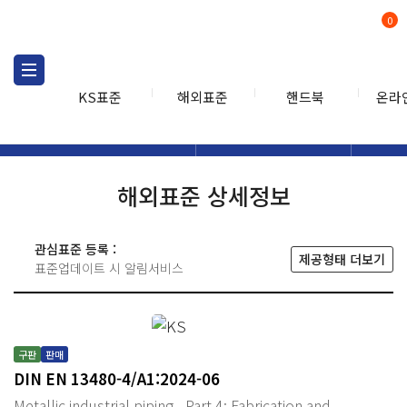
0
KS표준
해외표준
핸드북
온라
해외표준
해외표준검색
해외표
검색
해외표준 상세정보
관심표준 등록 :
제공형태 더보기
표준업데이트 시 알림서비스
구판
판매
DIN EN 13480-4/A1:2024-06
Metallic industrial piping - Part 4: Fabrication and