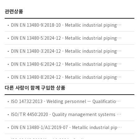
관련상품
DIN EN 13480-9:2018-10 - Metallic industrial piping - Part 9: Additional requirements for nickel and nickel alloys piping; German and English version prEN 13480-9:2018
DIN EN 13480-5:2024-12 - Metallic industrial piping - Part 5: Inspection and testing; German version EN 13480-5:2024
DIN EN 13480-3:2024-12 - Metallic industrial piping - Part 3: Design and calculation
DIN EN 13480-6:2024-12 - Metallic industrial piping - Part 6: Additional requirements for buried piping
DIN EN 13480-8:2024-12 - Metallic industrial piping - Part 8: Additional requirements for aluminium and aluminium alloy piping
다른 사람이 함께 구입한 상품
ISO 14732:2013 - Welding personnel — Qualification testing of welding operators and weld setters for mechanized and automatic welding of metallic materials
ISO/TR 4450:2020 - Quality management systems — Guidance for the application of ISO 19443:2018
DIN EN 13480-1/A1:2019-07 - Metallic industrial piping - Part 1: General (includes Amendment A1:2019)