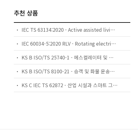
추천 상품
IEC TS 63134:2020 - Active assisted living (AAL) use cases
IEC 60034-5:2020 RLV - Rotating electrical machines - Part 5: Degrees of protection provided by the integral design of rotating electrical machines (IP code) - Classification
KS B ISO/TS 25740-1 - 에스컬레이터 및 무빙워크에 대한 안전요건 — 제1부: 세계공통 필수 안전요건(GESRs)
KS B ISO/TS 8100-21 - 승객 및 화물 운송용 엘리베이터 —제21부: 세계공통 필수안전요건(GESRs)을 충족하는 세계공통 안전 파라미터(GSPs)
KS C IEC TS 62872 - 산업 시설과 스마트 그리드 사이의 산업 공정 측정, 제어 및 자동화 시스템 인터페이스