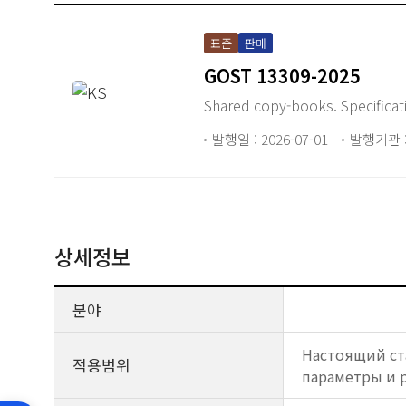
표준
판매
GOST 13309-2025
Shared copy-books. Specificat
발행일 : 2026-07-01
발행기관 :
상세정보
분야
Настоящий ст
적용범위
параметры и р