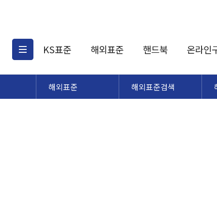
KS표준
해외표준
핸드북
온라인
해외표준
해외표준검색
KS표준검색
해외표준검색
KS
소개
AATCC
KS관련상품
해외표준관련상품
ASM
제공표준
DIN
KS인증심사기준
해외표준 견적의뢰
JSTRA
구입절차
TRA
국내단체표준
ISO심볼