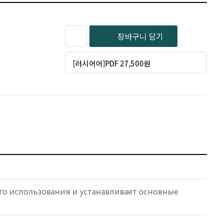
장바구니 담기
[러시어어]PDF 27,500원
го использования и устанавливает основные