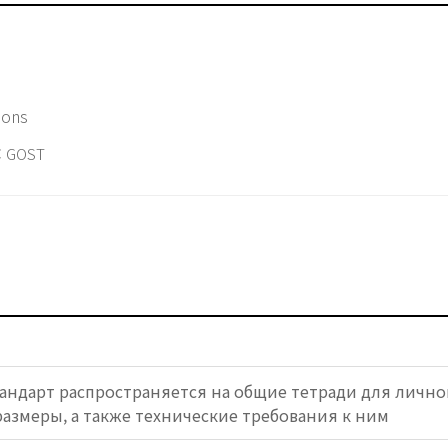
ions
 GOST
андарт распространяется на общие тетради для лично
азмеры, а также технические требования к ним