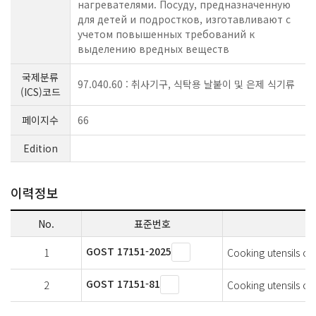
нагревателями. Посуду, предназначенную
для детей и подростков, изготавливают с
учетом повышенных требований к
выделению вредных веществ
국제분류
97.040.60 : 취사기구, 식탁용 날붙이 및 은제 식기류
(ICS)코드
페이지수
66
Edition
이력정보
No.
표준번호
GOST 17151-2025
1
Cooking utensils of
GOST 17151-81
2
Cooking utensils of