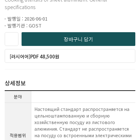
specifications
발행일 : 2026-06-01
발행기관 : GOST
장바구니 담기
[러시어어]PDF 48,500원
상세정보
분야
Настоящий стандарт распространяется на
цельноштампованную и сборную
хозяйственную посуду из листового
алюминия. Стандарт не распространяется
적용범위
на посуду со встроенными электрическими