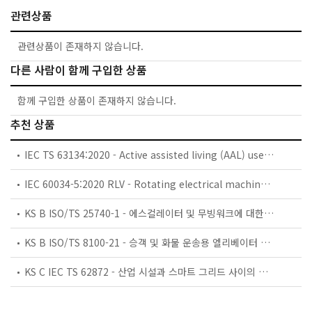
관련상품
관련상품이 존재하지 않습니다.
다른 사람이 함께 구입한 상품
함께 구입한 상품이 존재하지 않습니다.
추천 상품
IEC TS 63134:2020 - Active assisted living (AAL) use cases
IEC 60034-5:2020 RLV - Rotating electrical machines - Part 5: Degrees of protection provided by the integral design of rotating electrical machines (IP code) - Classification
KS B ISO/TS 25740-1 - 에스컬레이터 및 무빙워크에 대한 안전요건 — 제1부: 세계공통 필수 안전요건(GESRs)
KS B ISO/TS 8100-21 - 승객 및 화물 운송용 엘리베이터 —제21부: 세계공통 필수안전요건(GESRs)을 충족하는 세계공통 안전 파라미터(GSPs)
KS C IEC TS 62872 - 산업 시설과 스마트 그리드 사이의 산업 공정 측정, 제어 및 자동화 시스템 인터페이스