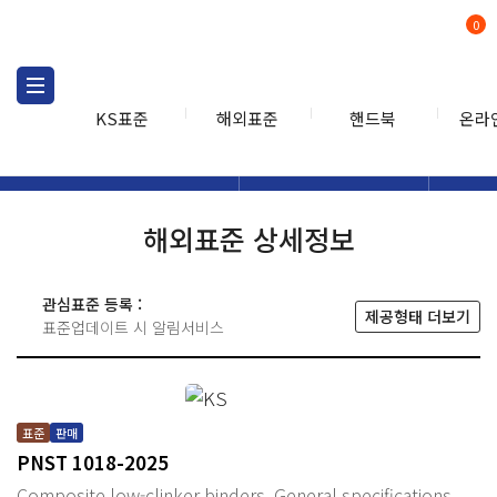
0
KS표준
해외표준
핸드북
온라
해외표준
해외표준검색
해외표
검색
해외표준 상세정보
관심표준 등록 :
제공형태 더보기
표준업데이트 시 알림서비스
표준
판매
PNST 1018-2025
Composite low-clinker binders. General specifications