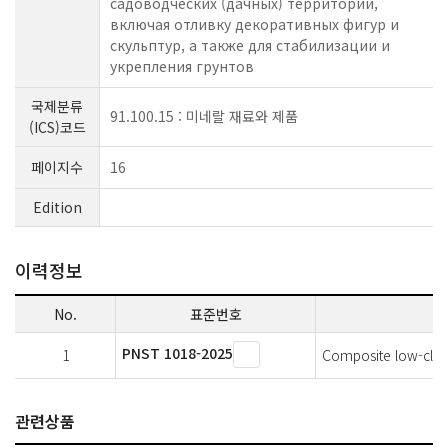
садоводческих (дачных) территорий,
включая отливку декоративных фигур и
скульптур, а также для стабилизации и
укрепления грунтов
국제분류
91.100.15 : 미네랄 재료와 제품
(ICS)코드
페이지수
16
Edition
이력정보
No.
표준번호
PNST 1018-2025
1
Composite low-clink
관련상품