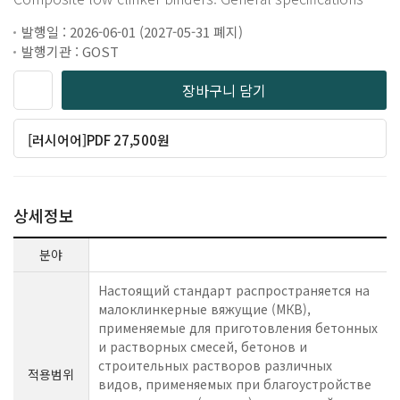
발행일 : 2026-06-01 (2027-05-31 폐지)
발행기관 : GOST
장바구니 담기
[러시어어]PDF 27,500원
상세정보
분야
Настоящий стандарт распространяется на
малоклинкерные вяжущие (МКВ),
применяемые для приготовления бетонных
и растворных смесей, бетонов и
строительных растворов различных
적용범위
видов, применяемых при благоустройстве