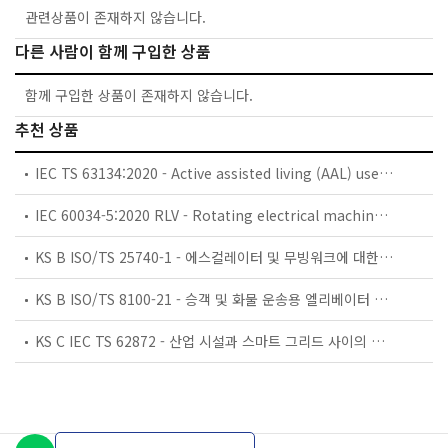
관련상품이 존재하지 않습니다.
다른 사람이 함께 구입한 상품
함께 구입한 상품이 존재하지 않습니다.
추천 상품
IEC TS 63134:2020 - Active assisted living (AAL) use cases
IEC 60034-5:2020 RLV - Rotating electrical machines - Part 5: Degrees of protection provided by the integral design of rotating electrical machines (IP code) - Classification
KS B ISO/TS 25740-1 - 에스컬레이터 및 무빙워크에 대한 안전요건 — 제1부: 세계공통 필수 안전요건(GESRs)
KS B ISO/TS 8100-21 - 승객 및 화물 운송용 엘리베이터 —제21부: 세계공통 필수안전요건(GESRs)을 충족하는 세계공통 안전 파라미터(GSPs)
KS C IEC TS 62872 - 산업 시설과 스마트 그리드 사이의 산업 공정 측정, 제어 및 자동화 시스템 인터페이스