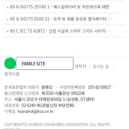
KS B ISO/TS 25740-1 - 에스컬레이터 및 무빙워크에 대한 안전요건 — 제1부: 세계공통 필수 안전요건(GESRs)
KS B ISO/TS 8100-21 - 승객 및 화물 운송용 엘리베이터 —제21부: 세계공통 필수안전요건(GESRs)을 충족하는 세계공통 안전 파라미터(GSPs)
KS C IEC TS 62872 - 산업 시설과 스마트 그리드 사이의 산업 공정 측정, 제어 및 자동화 시스템 인터페이스
FAMILY SITE
개인정보처리방침
이용약관
담당자 연락처
오시는 길
원격지원
한국표준협회 대표자
문동민
사업자등록번호
105-82-00617
통신판매업 신고번호
제2020-서울강남-00623호
주소
서울시 강남구 테헤란로69길 5 (삼성동, DT센터)
대표번호
02-6240-4618(발신자 부담전화)
이메일
kssndesk@ksa.or.kr
COPYRIGHTⓒ KOREAN STANDARDS ASSOCIATION. ALL RIGHTS