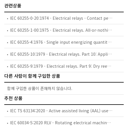
관련상품
IEC 60255-0-20:1974 - Electrical relays - Contact performance of electrical relays
IEC 60255-1-00:1975 - Electrical relays. All-or-nothing electrical relays. *Note.-This publication supersedes IEC 255-1 (1967) and 255-2 (1969)
IEC 60255-4:1976 - Single input energizing quantity measuring relays with dependent specified time
IEC 60255-10:1979 - Electrical relays. Part 10: Application of the IEC Quality Assessment System for Electronic Components to all-or-nothing relays
IEC 60255-9:1979 - Electrical relays. Part 9: Dry reed make contact units
다른 사람이 함께 구입한 상품
함께 구입한 상품이 존재하지 않습니다.
추천 상품
IEC TS 63134:2020 - Active assisted living (AAL) use cases
IEC 60034-5:2020 RLV - Rotating electrical machines - Part 5: Degrees of protection provided by the integral design of rotating electrical machines (IP code) - Classification