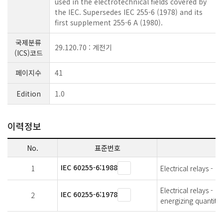
used in the electrotechnical fields covered by
the IEC. Supersedes IEC 255-6 (1978) and its
first supplement 255-6 A (1980).
국제분류
29.120.70 : 계전기
(ICS)코드
페이지수
41
Edition
1.0
이력정보
No.
표준번호
IEC 60255-6:1988
1
Electrical relays - 
Electrical relays - 
IEC 60255-6:1978
2
energizing quantity