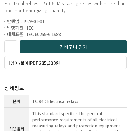
Electrical relays - Part 6: Measuring relays with more than
one input energizing quantity
발행일 : 1978-01-01
발행기관 : IEC
대체표준 : IEC 60255-6:1988
장바구니 담기
[영어/불어]PDF 285,300원
상세정보
분야
TC 94 : Electrical relays
This standard specifies the general
performance requirements of all electrical
measuring relays and protection equipment
적용범위