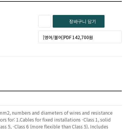
장바구니 담기
[영어/불어]PDF 142,700원
 mm2, numbers and diameters of wires and resistance
s for: 1.Cables for fixed installations -Class 1, solid
s 5, -Class 6 (more flexible than Class 5). Includes