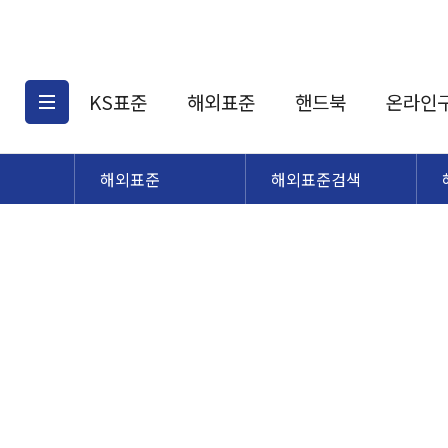
KS표준
해외표준
핸드북
온라인
해외표준
해외표준검색
KS표준검색
해외표준검색
KS
소개
AATCC
KS관련상품
해외표준관련상품
ASM
제공표준
DIN
KS인증심사기준
해외표준 견적의뢰
JSTRA
구입절차
TRA
국내단체표준
ISO심볼