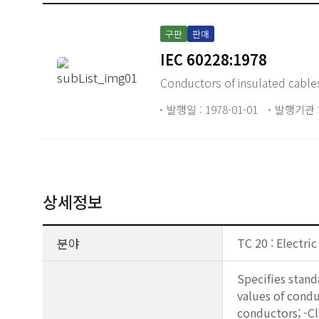
구판
판매
IEC 60228:1978
Conductors of insulated cable
발행일 : 1978-01-01
발행기관 :
상세정보
분야
TC 20 : Electric
Specifies stan
values of conduc
conductors; -Cl