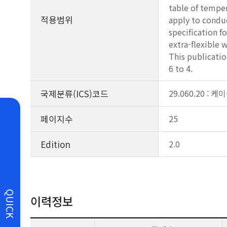
table of temper
적용범위
apply to condu
specification f
extra-flexible 
This publicatio
6 to 4.
국제분류(ICS)코드
29.060.20 : 케
페이지수
25
Edition
2.0
QUICK
이력정보