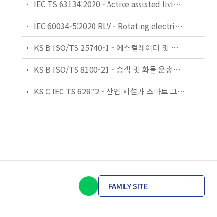
IEC TS 63134:2020 - Active assisted living (AAL) use cases
IEC 60034-5:2020 RLV - Rotating electrical machines - Part 5: Degrees of protection provided by the integral design of rotating electrical machines (IP code) - Classification
KS B ISO/TS 25740-1 - 에스컬레이터 및 무빙워크에 대한 안전요건 — 제1부: 세계공통 필수 안전요건(GESRs)
KS B ISO/TS 8100-21 - 승객 및 화물 운송용 엘리베이터 —제21부: 세계공통 필수안전요건(GESRs)을 충족하는 세계공통 안전 파라미터(GSPs)
KS C IEC TS 62872 - 산업 시설과 스마트 그리드 사이의 산업 공정 측정, 제어 및 자동화 시스템 인터페이스
FAMILY SITE