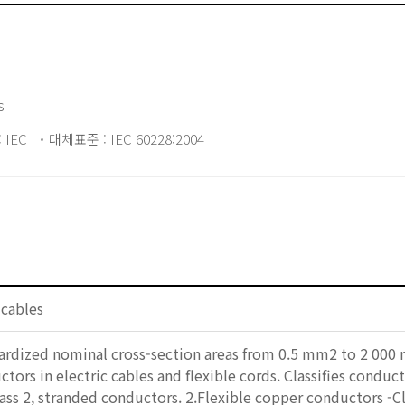
s
 IEC
대체표준 : IEC 60228:2004
 cables
dardized nominal cross-section areas from 0.5 mm2 to 2 000
tors in electric cables and flexible cords. Classifies conductor
ass 2, stranded conductors. 2.Flexible copper conductors -Clas